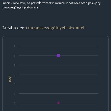
innemu serwisowi, co pozwala zobaczyć różnice w poziomie ocen pomiędzy
poszczególnymi platformami.
Liczba ocen
na poszczególnych stronach
9
8
7
6
Ilość
5
4
3