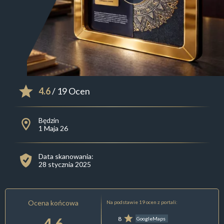
4.6
/ 19 Ocen
Będzin
1 Maja 26
Data skanowania:
28 stycznia 2025
Ocena końcowa
Na podstawie 19 ocen z portali:
4.6
8
GoogleMaps