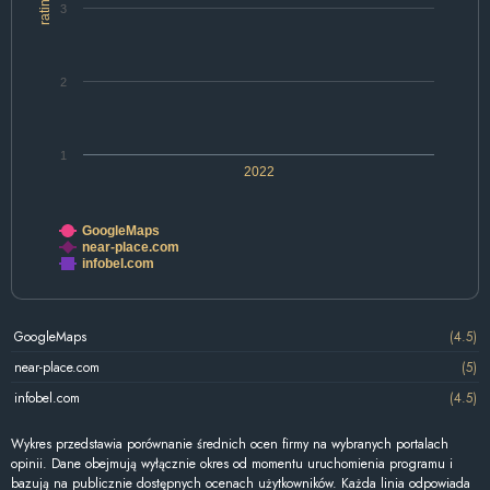
rating
3
2
1
2022
GoogleMaps
near-place.com
infobel.com
GoogleMaps
(4.5)
near-place.com
(5)
infobel.com
(4.5)
Wykres przedstawia porównanie średnich ocen firmy na wybranych portalach
opinii. Dane obejmują wyłącznie okres od momentu uruchomienia programu i
bazują na publicznie dostępnych ocenach użytkowników. Każda linia odpowiada