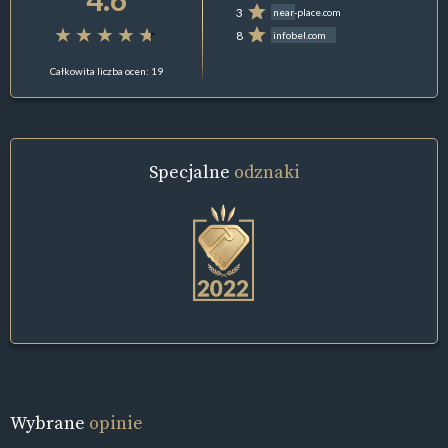
3
near-place.com
8
infobel.com
Całkowita liczba ocen: 19
Specjalne
odznaki
Wybrane
opinie