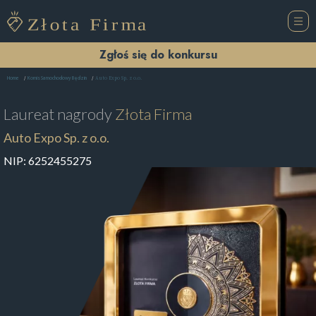
Zgłoś się do konkursu
Auto Expo Sp. z o.o.
Home
Komis Samochodowy Będzin
Laureat nagrody
Złota Firma
Auto Expo Sp. z o.o.
NIP:
6252455275