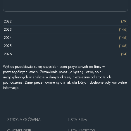
2022
(79)
2023
(146)
2024
(146)
2025
(146)
2026
(24)
Wykres przedstawia sumę wszystkich ocen przypisanych do firmy w
poszczególnych latach. Zestawienie pokazuje łączną liczbę opinii
uwzględnionych w analizie w danym okresie, niezależnie od źródła ich
pochodzenia. Dane prezentowane są dla lat, dla których dostępne były kompletne
informacje.
STRONA GŁÓWNA
LISTA FIRM
O KONKURSIE
LISTA KATEGORII