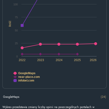
100
75
Ilość
50
25
0
2022
2023
2024
2025
2026
GoogleMaps
near-place.com
infobel.com
GoogleMaps
(24)
Wykres przedstawia zmiany liczby opinii na poszczególnych portalach w