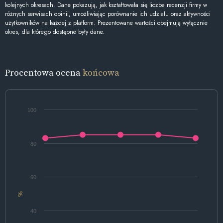
kolejnych okresach. Dane pokazują, jak kształtowała się liczba recenzji firmy w
różnych serwisach opinii, umożliwiając porównanie ich udziału oraz aktywności
użytkowników na każdej z platform. Prezentowane wartości obejmują wyłącznie
okres, dla którego dostępne były dane.
Procentowa ocena
końcowa
100
80
60
%
40