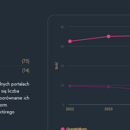
80
60
(75)
Ilość
40
(14)
lnych portalach
20
się liczba
 porównanie ich
form.
0
2022
2023
 którego
GoogleMaps