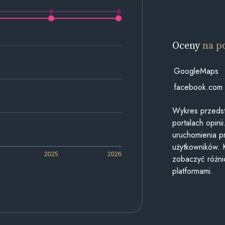
Oceny
na p
GoogleMaps
facebook.com
Wykres przedst
portalach opin
uruchomienia p
użytkowników. 
2025
2026
zobaczyć różn
platformami.