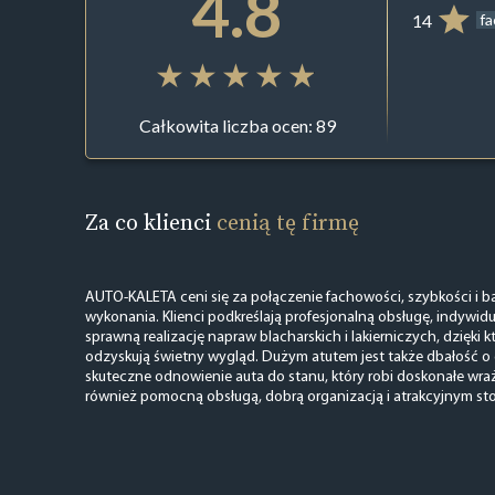
4.8
14
f
Całkowita liczba ocen: 89
Za co klienci
cenią tę firmę
AUTO-KALETA ceni się za połączenie fachowości, szybkości i ba
wykonania. Klienci podkreślają profesjonalną obsługę, indywid
sprawną realizację napraw blacharskich i lakierniczych, dzięk
odzyskują świetny wygląd. Dużym atutem jest także dbałość o d
skuteczne odnowienie auta do stanu, który robi doskonałe wraż
również pomocną obsługą, dobrą organizacją i atrakcyjnym sto