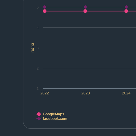
5
4
rating
3
2
1
2022
2023
2024
GoogleMaps
facebook.com