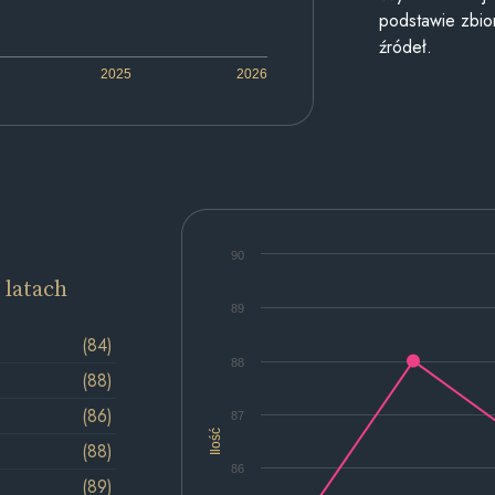
podstawie zbior
źródeł.
2025
2026
90
 latach
89
(84)
88
(88)
(86)
87
Ilość
(88)
86
(89)