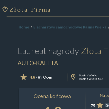
Home
Blacharstwo samochodowe Kasina Wielka
Laureat nagrody
Złota F
AUTO-KALETA
Kasina Wielka
4.8
/ 89 Ocen
Kasina Wielka 584
Ocena końcowa
Na po
75
G