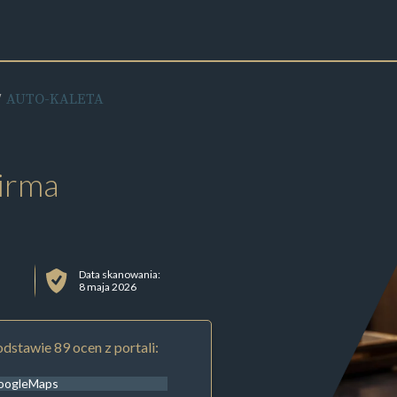
AUTO-KALETA
irma
Data skanowania:
8 maja 2026
dstawie 89 ocen z portali:
oogleMaps