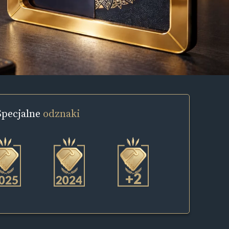
Specjalne
odznaki
+2