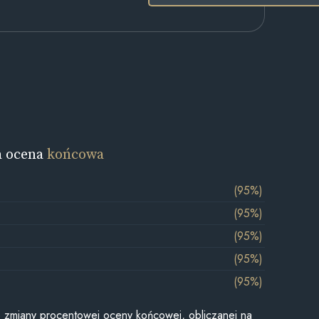
a ocena
końcowa
(95%)
(95%)
(95%)
(95%)
(95%)
je zmiany procentowej oceny końcowej, obliczanej na