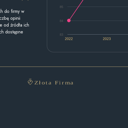
85
h do firmy w
czbę opinii
84
e od źródła ich
ych dostępne
83
2022
2023