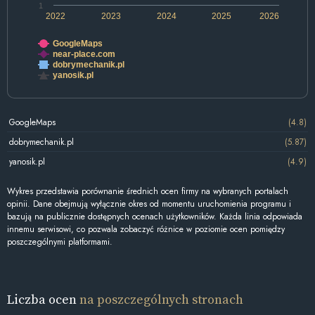
1
2022
2023
2024
2025
2026
GoogleMaps
near-place.com
dobrymechanik.pl
yanosik.pl
GoogleMaps
(4.8)
dobrymechanik.pl
(5.87)
yanosik.pl
(4.9)
Wykres przedstawia porównanie średnich ocen firmy na wybranych portalach
opinii. Dane obejmują wyłącznie okres od momentu uruchomienia programu i
bazują na publicznie dostępnych ocenach użytkowników. Każda linia odpowiada
innemu serwisowi, co pozwala zobaczyć różnice w poziomie ocen pomiędzy
poszczególnymi platformami.
Liczba ocen
na poszczególnych stronach