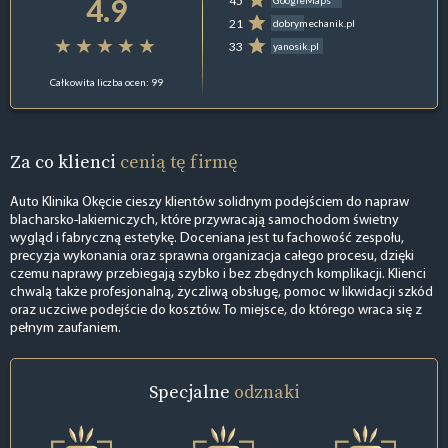
4.9
45
GoogleMaps
21
dobrymechanik.pl
33
yanosik.pl
Całkowita liczba ocen: 99
Za co klienci
cenią tę firmę
Auto Klinika Okęcie cieszy klientów solidnym podejściem do napraw
blacharsko-lakierniczych, które przywracają samochodom świetny
wygląd i fabryczną estetykę. Doceniana jest tu fachowość zespołu,
precyzja wykonania oraz sprawna organizacja całego procesu, dzięki
czemu naprawy przebiegają szybko i bez zbędnych komplikacji. Klienci
chwalą także profesjonalną, życzliwą obsługę, pomoc w likwidacji szkód
oraz uczciwe podejście do kosztów. To miejsce, do którego wraca się z
pełnym zaufaniem.
Specjalne
odznaki