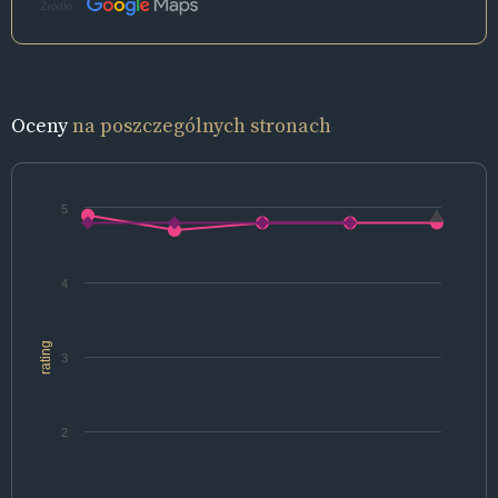
Źródło:
Oceny
na poszczególnych stronach
5
4
rating
3
2