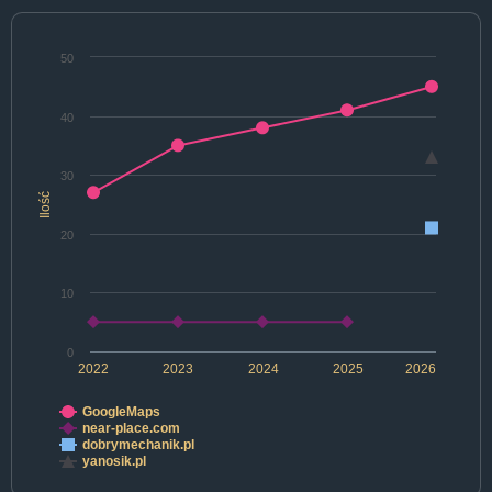
50
40
30
Ilość
20
10
0
2022
2023
2024
2025
2026
GoogleMaps
near-place.com
dobrymechanik.pl
yanosik.pl