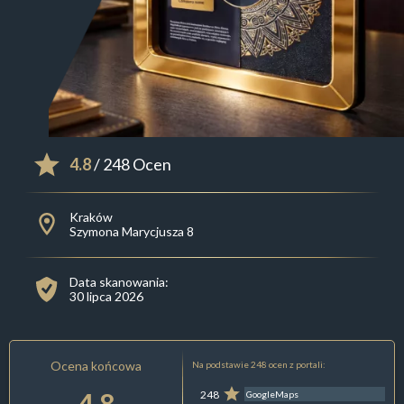
4.8
/ 248 Ocen
Kraków
Szymona Marycjusza 8
Data skanowania:
30 lipca 2026
Ocena końcowa
Na podstawie 248 ocen z portali:
4.8
248
GoogleMaps