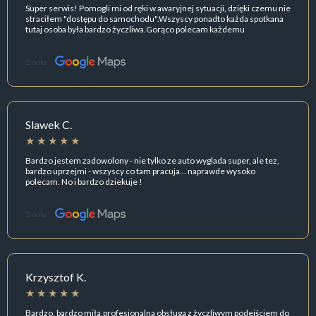
Super serwis! Pomogli mi od ręki w awaryjnej sytuacji, dzięki czemu nie
straciłem "dostępu do samochodu".Wszyscy ponadto każda spotkana
tutaj osoba była bardzo życzliwa.Gorąco polecam każdemu
Źródło:
Slawek C.
Bardzo jestem zadowolony - nie tylko ze auto wyglada super, ale tez,
bardzo uprzejmi - wszyscy co tam pracuja... naprawde wysoko
polecam. No i bardzo dziekuje !
Źródło:
Krzysztof K.
Bardzo, bardzo miła,profesjonalna obsługa z życzliwym podejściem do