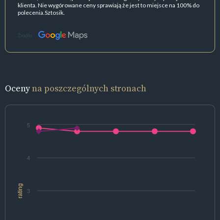
klienta. Nie wygórowane ceny sprawiają że jest to miejsce na 100% do
polecenia.Sztosik.
Źródło:
Oceny
na poszczególnych stronach
5
4
rating
3