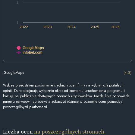
2
1
2022
2023
2024
2025
2026
GoogleMaps
infobel.com
GoogleMaps
(4.8)
Wykres przedstawia porównanie średnich ocen firmy na wybranych portalach
opinii. Dane obejmują wyłącznie okres od momentu uruchomienia programu i
bazują na publicznie dostępnych ocenach użytkowników. Każda linia odpowiada
innemu serwisowi, co pozwala zobaczyć różnice w poziomie ocen pomiędzy
poszczególnymi platformami.
Liczba ocen
na poszczególnych stronach