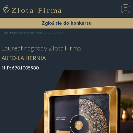
Zgłoś się do konkursu
AUTO-LAKIERNIA
Home
Blacharstwo samochodowe Kraków
Laureat nagrody
Złota Firma
AUTO-LAKIERNIA
NIP:
6781005980