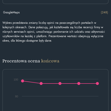
GoogleMaps
(248)
Wykres przedstawia zmiany liczby opinii na poszczególnych portalach w
kolejnych okresach. Dane pokazują, jak kształtowała się liczba recenzji firmy w
różnych serwisach opinii, umożliwiając porównanie ich udziału oraz aktywności
użytkowników na każdej z platform. Prezentowane wartości obejmują wyłącznie
okres, dla którego dostępne były dane.
Procentowa ocena
końcowa
100
80