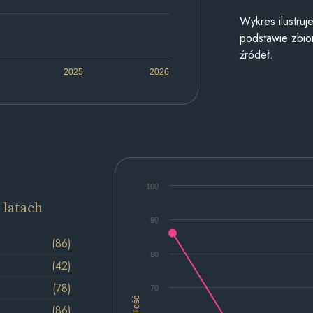
Wykres ilustru
podstawie zbior
źródeł.
2025
2026
100
 latach
90
(86)
80
(42)
(78)
70
Ilość
(86)