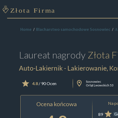
A
Home
Blacharstwo samochodowe Sosnowiec
Laureat nagrody
Złota F
Auto-Lakiernik - Lakierowanie, K
Sosnowiec
4.8
/ 90 Ocen
Orląt Lwowskich 53
Ocena końcowa
Na po
89
G