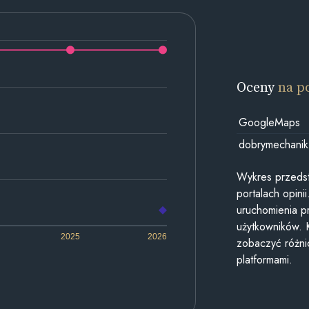
Oceny
na p
GoogleMaps
dobrymechanik
Wykres przedst
portalach opin
uruchomienia p
użytkowników. 
2025
2026
zobaczyć różn
platformami.