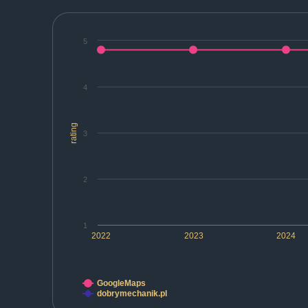
5
4
rating
3
2
1
2022
2023
2024
GoogleMaps
dobrymechanik.pl