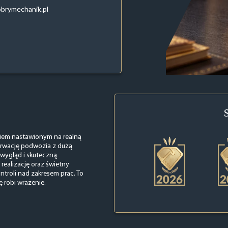
brymechanik.pl
ściem nastawionym na realną
serwację podwozia z dużą
 wygląd i skuteczną
 realizację oraz świetny
ontroli nad zakresem prac. To
ę robi wrażenie.