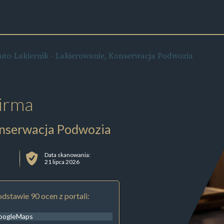
uto-Lakiernik - Lakierowanie, Konserwacja Podwozia
irma
onserwacja Podwozia
Data skanowania:
21 lipca 2026
dstawie 90 ocen z portali:
oogleMaps