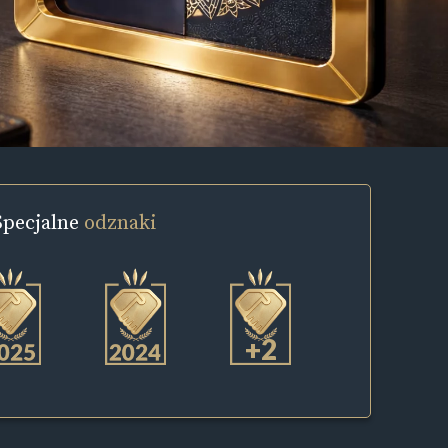
Specjalne
odznaki
+2