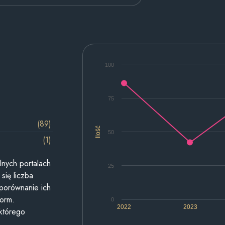
100
75
(89)
Ilość
50
(1)
lnych portalach
25
się liczba
 porównanie ich
form.
0
2022
2023
 którego