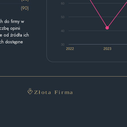
60
(90)
50
h do firmy w
czbę opinii
40
e od źródła ich
ych dostępne
30
2022
2023