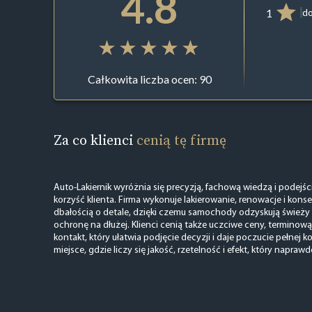
4.8
1
do
Całkowita liczba ocen: 90
Za co klienci
cenią tę firmę
Auto-Lakiernik wyróżnia się precyzją, fachową wiedzą i podej
korzyść klienta. Firma wykonuje lakierowanie, renowacje i kon
dbałością o detale, dzięki czemu samochody odzyskują świeży
ochronę na dłużej. Klienci cenią także uczciwe ceny, terminową
kontakt, który ułatwia podjęcie decyzji i daje poczucie pełnej k
miejsce, gdzie liczy się jakość, rzetelność i efekt, który naprawd