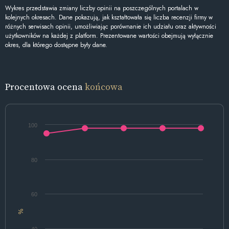
Wykres przedstawia zmiany liczby opinii na poszczególnych portalach w
kolejnych okresach. Dane pokazują, jak kształtowała się liczba recenzji firmy w
różnych serwisach opinii, umożliwiając porównanie ich udziału oraz aktywności
użytkowników na każdej z platform. Prezentowane wartości obejmują wyłącznie
okres, dla którego dostępne były dane.
Procentowa ocena
końcowa
100
80
60
%
40