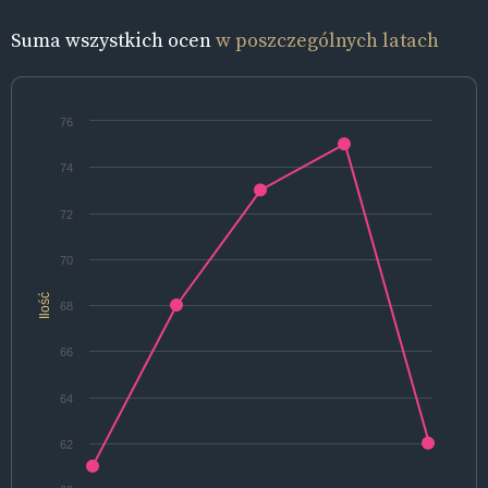
Suma wszystkich ocen
w poszczególnych latach
76
74
72
70
Ilość
68
66
64
62