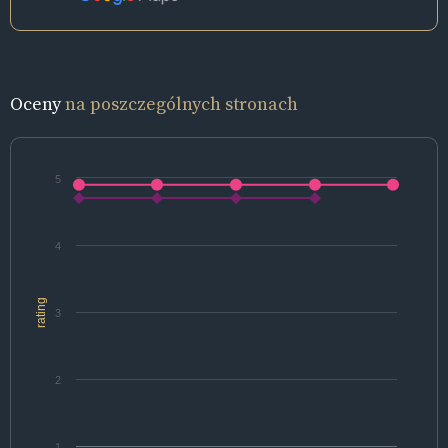
Oceny
na poszczególnych stronach
5
4
rating
3
2
1