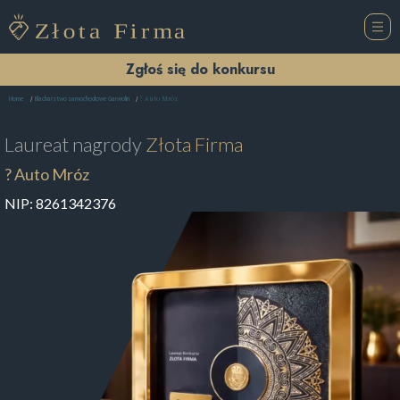
Zgłoś się do konkursu
? Auto Mróz
Home
Blacharstwo samochodowe Garwolin
Laureat nagrody
Złota Firma
? Auto Mróz
NIP:
8261342376