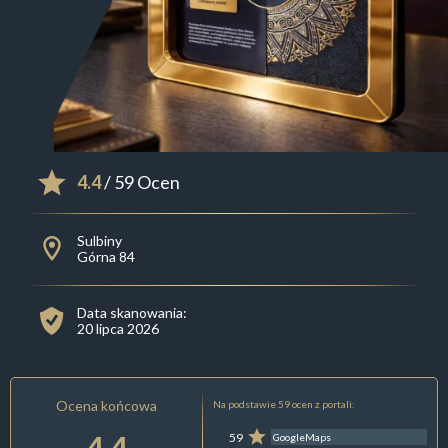
4.4
/ 59 Ocen
Sulbiny
Górna 84
Data skanowania:
20 lipca 2026
Ocena końcowa
Na podstawie 59 ocen z portali:
4.4
59
GoogleMaps