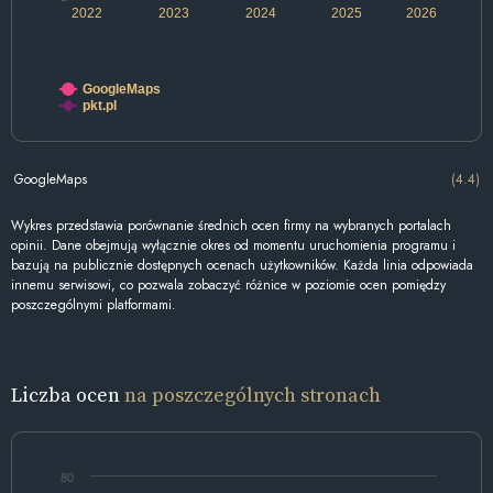
2022
2023
2024
2025
2026
GoogleMaps
pkt.pl
GoogleMaps
(4.4)
Wykres przedstawia porównanie średnich ocen firmy na wybranych portalach
opinii. Dane obejmują wyłącznie okres od momentu uruchomienia programu i
bazują na publicznie dostępnych ocenach użytkowników. Każda linia odpowiada
innemu serwisowi, co pozwala zobaczyć różnice w poziomie ocen pomiędzy
poszczególnymi platformami.
Liczba ocen
na poszczególnych stronach
80