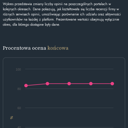
Wykres przedstawia zmiany liczby opinii na poszczególnych portalach w
kolejnych okresach. Dane pokazują, jak kształtowała się liczba recenzji firmy w
różnych serwisach opinii, umożliwiając porównanie ich udziału oraz aktywności
użytkowników na każdej z platform. Prezentowane wartości obejmują wyłącznie
okres, dla którego dostępne były dane.
Procentowa ocena
końcowa
100
80
60
%
40