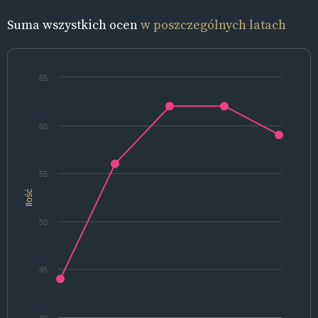
Suma wszystkich ocen
w poszczególnych latach
65
60
55
Ilość
50
45
40