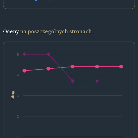
Oceny
na poszczególnych stronach
5
4
rating
3
2
1