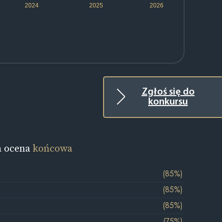
2024
2025
2026
Zgłoś się do
konkursu
a ocena
końcowa
(85%)
(85%)
(85%)
(75%)