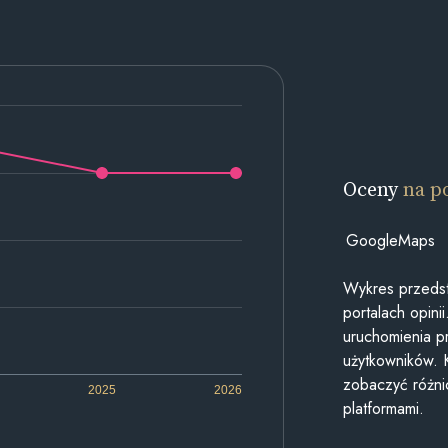
Oceny
na p
GoogleMaps
Wykres przedst
portalach opin
uruchomienia p
użytkowników. 
zobaczyć różn
2025
2026
platformami.