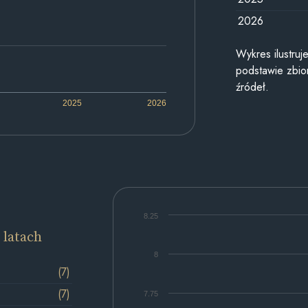
2026
Wykres ilustru
podstawie zbior
źródeł.
2025
2026
8.25
 latach
8
(7)
(7)
7.75