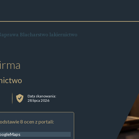
Naprawa Blacharstwo lakiernictwo
irma
nictwo
Data skanowania:
28 lipca 2026
odstawie 8 ocen z portali:
oogleMaps