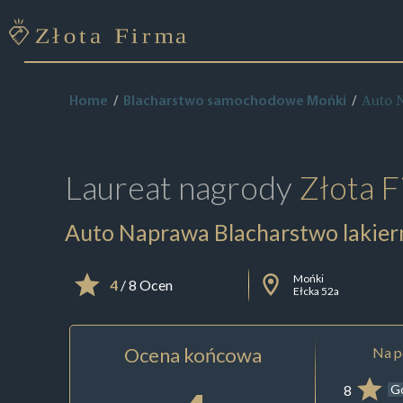
Auto 
Home
Blacharstwo samochodowe Mońki
Laureat nagrody
Złota F
Auto Naprawa Blacharstwo lakier
Mońki
4
/ 8 Ocen
Ełcka 52a
Ocena końcowa
Na p
8
G