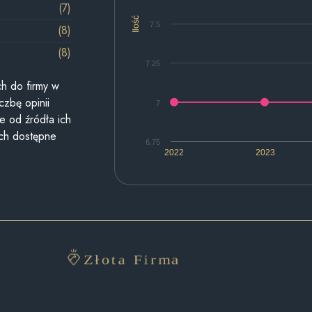
(7)
Ilość
7.5
(8)
(8)
7.25
h do firmy w
czbę opinii
7
e od źródła ich
ych dostępne
6.75
2022
2023