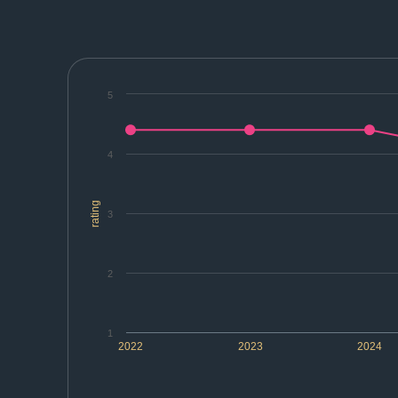
5
4
rating
3
2
1
2022
2023
2024