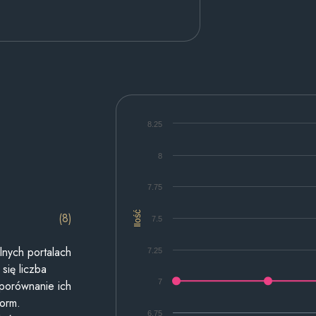
8.25
8
7.75
Ilość
(8)
7.5
lnych portalach
7.25
się liczba
7
 porównanie ich
form.
6.75