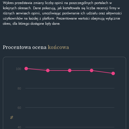
Wykres przedstawia zmiany liczby opinii na poszczególnych portalach w
kolejnych okresach. Dane pokazują, jak kształtowała się liczba recenzji firmy w
różnych serwisach opinii, umożliwiając porównanie ich udziału oraz aktywności
użytkowników na każdej z platform. Prezentowane wartości obejmują wyłącznie
okres, dla którego dostępne były dane.
Procentowa ocena
końcowa
100
80
60
%
40