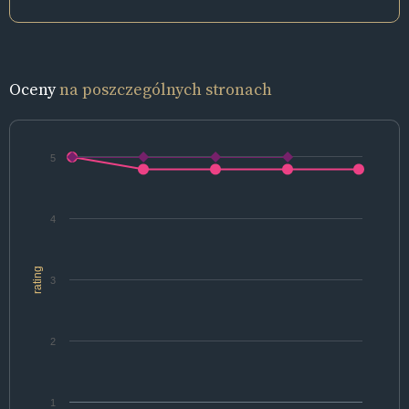
Oceny
na poszczególnych stronach
5
4
rating
3
2
1