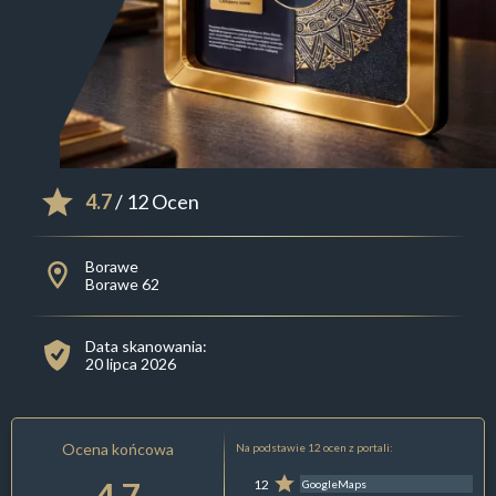
4.7
/ 12 Ocen
Borawe
Borawe 62
Data skanowania:
20 lipca 2026
Ocena końcowa
Na podstawie 12 ocen z portali:
4.7
12
GoogleMaps