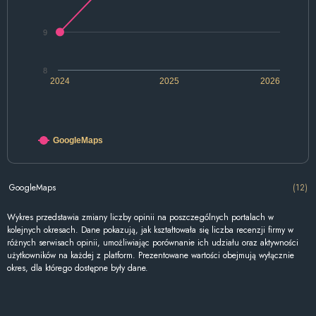
9
8
2024
2025
2026
GoogleMaps
GoogleMaps
(12)
Wykres przedstawia zmiany liczby opinii na poszczególnych portalach w
kolejnych okresach. Dane pokazują, jak kształtowała się liczba recenzji firmy w
różnych serwisach opinii, umożliwiając porównanie ich udziału oraz aktywności
użytkowników na każdej z platform. Prezentowane wartości obejmują wyłącznie
okres, dla którego dostępne były dane.