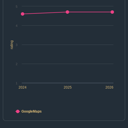
5
4
rating
3
2
1
2024
2025
2026
GoogleMaps