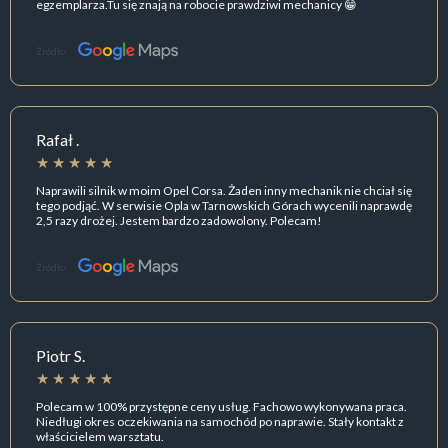
egzemplarza.Tu się znają na robocie prawdziwi mechanicy 😁
Źródło:
Rafał .
Naprawili silnik w moim Opel Corsa. Żaden inny mechanik nie chciał się
tego podjąć. W serwisie Opla w Tarnowskich Górach wycenili naprawdę
2,5 razy drożej. Jestem bardzo zadowolony. Polecam!
Źródło:
Piotr S.
Polecam w 100% przystępne ceny usług. Fachowo wykonywana praca.
Niedługi okres oczekiwania na samochód po naprawie. Stały kontakt z
właścicielem warsztatu.