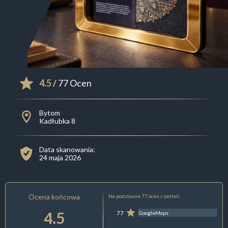
4.5
/ 77 Ocen
Bytom
Kadłubka 8
Data skanowania:
24 maja 2026
Ocena końcowa
Na podstawie 77 ocen z portali:
4.5
77
GoogleMaps