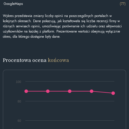
GoogleMaps
(77)
Wykres przedstawia zmiany liczby opinii na poszczególnych portalach w
kolejnych okresach. Dane pokazują, jak kształtowała się liczba recenzji firmy w
różnych serwisach opinii, umożliwiając porównanie ich udziału oraz aktywności
użytkowników na każdej z platform. Prezentowane wartości obejmują wyłącznie
okres, dla którego dostępne były dane.
Procentowa ocena
końcowa
100
80
60