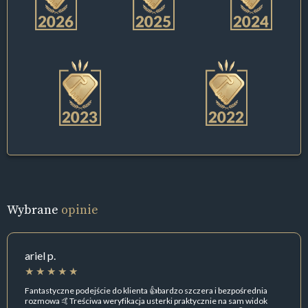
Wybrane
opinie
ariel p.
Fantastyczne podejście do klienta 👍bardzo szczera i bezpośrednia
rozmowa 🤙Treściwa weryfikacja usterki praktycznie na sam widok