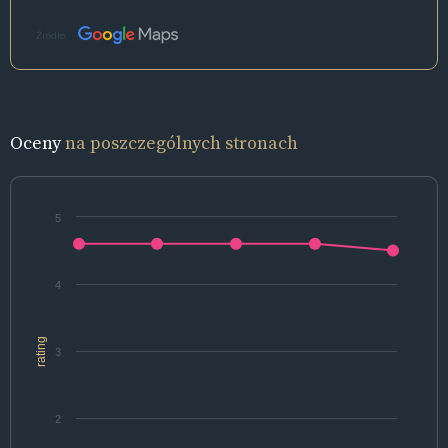
Źródło:
Oceny
na poszczególnych stronach
5
4
rating
3
2