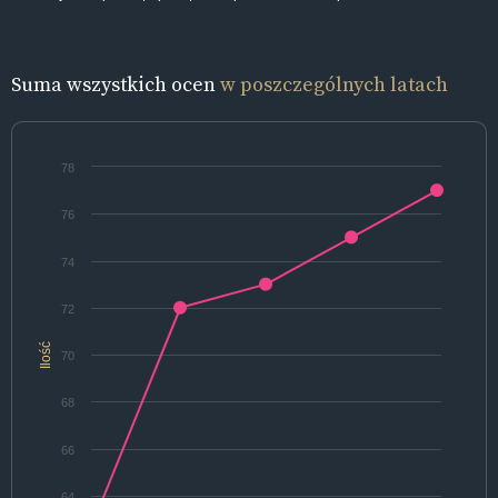
Suma wszystkich ocen
w poszczególnych latach
78
76
74
72
Ilość
70
68
66
64