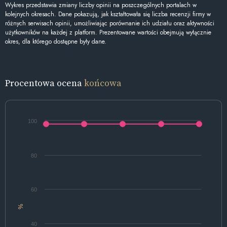
Wykres przedstawia zmiany liczby opinii na poszczególnych portalach w
kolejnych okresach. Dane pokazują, jak kształtowała się liczba recenzji firmy w
różnych serwisach opinii, umożliwiając porównanie ich udziału oraz aktywności
użytkowników na każdej z platform. Prezentowane wartości obejmują wyłącznie
okres, dla którego dostępne były dane.
Procentowa ocena
końcowa
100
80
60
%
40