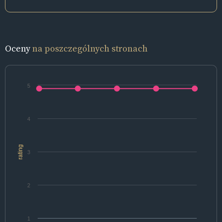
Oceny
na poszczególnych stronach
5
4
rating
3
2
1