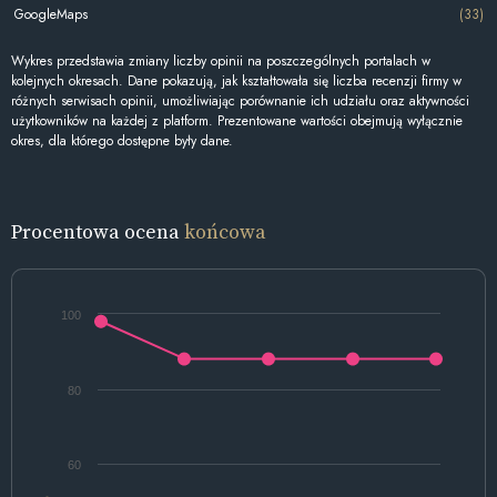
GoogleMaps
(33)
Wykres przedstawia zmiany liczby opinii na poszczególnych portalach w
kolejnych okresach. Dane pokazują, jak kształtowała się liczba recenzji firmy w
różnych serwisach opinii, umożliwiając porównanie ich udziału oraz aktywności
użytkowników na każdej z platform. Prezentowane wartości obejmują wyłącznie
okres, dla którego dostępne były dane.
Procentowa ocena
końcowa
100
80
60