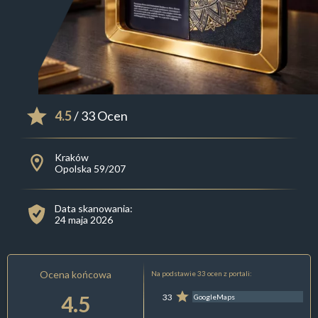
4.5
/ 33 Ocen
Kraków
Opolska 59/207
Data skanowania:
24 maja 2026
Ocena końcowa
Na podstawie 33 ocen z portali:
4.5
33
GoogleMaps