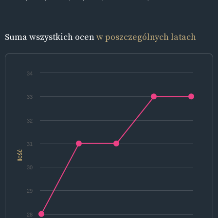
Suma wszystkich ocen
w poszczególnych latach
34
33
32
31
Ilość
30
29
28