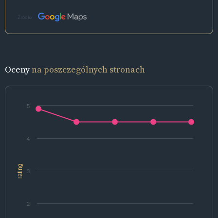
Źródło:
Oceny
na poszczególnych stronach
5
4
rating
3
2