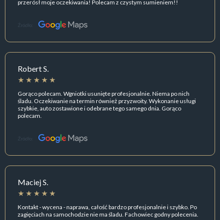
przerósł moje oczekiwania! Polecam z czystym sumieniem!!
Źródło:
Robert S.
Gorąco polecam. Wgniotki usunięte profesjonalnie. Niema po nich
śladu. Oczekiwanie na termin również przyzwoity. Wykonanie usługi
szybkie, auto zostawione i odebrane tego samego dnia. Gorąco
polecam.
Źródło:
Maciej S.
Kontakt - wycena - naprawa, całość bardzo profesjonalnie i szybko. Po
zagięciach na samochodzie nie ma śladu. Fachowiec godny polecenia.