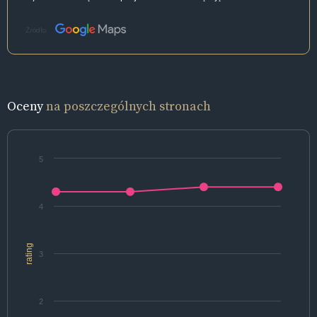
Źródło:
Oceny
na poszczególnych stronach
5
4
rating
3
2