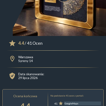
4.4
/ 41 Ocen
Warszawa
Syreny 14
Data skanowania:
29 lipca 2026
Ocena końcowa
Na podstawie 41 ocen z portali:
4.4
41
GoogleMaps