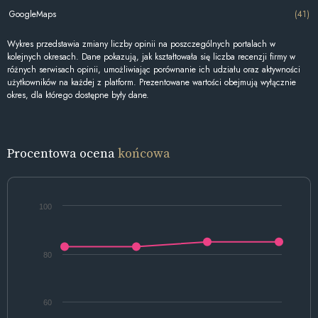
GoogleMaps
(41)
Wykres przedstawia zmiany liczby opinii na poszczególnych portalach w
kolejnych okresach. Dane pokazują, jak kształtowała się liczba recenzji firmy w
różnych serwisach opinii, umożliwiając porównanie ich udziału oraz aktywności
użytkowników na każdej z platform. Prezentowane wartości obejmują wyłącznie
okres, dla którego dostępne były dane.
Procentowa ocena
końcowa
100
80
60