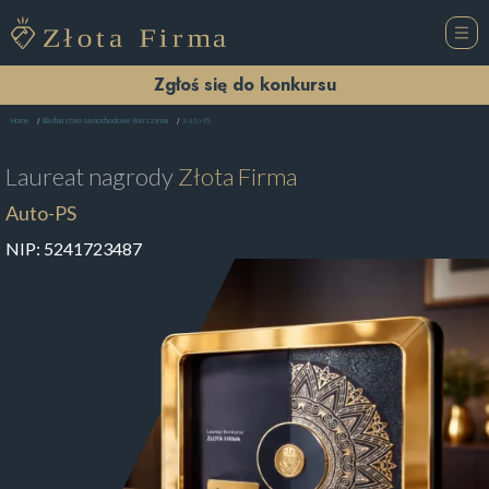
Zgłoś się do konkursu
Auto-PS
Home
Blacharstwo samochodowe Warszawa
Laureat nagrody
Złota Firma
Auto-PS
NIP:
5241723487