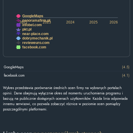
GoogleMaps
1
panoramafirm.pl
2022
2023
2024
2025
2026
infobel.com
pkt.pl
near-place.com
dobrymechanik.pl
revieweuro.com
facebook.com
GoogleMaps
(4.5)
facebook.com
(4.1)
Wykres przedstawia porównanie średnich ocen firmy na wybranych portalach
opinii. Dane obejmują wyłącznie okres od momentu uruchomienia programu i
bazują na publicznie dostępnych ocenach użytkowników. Każda linia odpowiada
innemu serwisowi, co pozwala zobaczyć różnice w poziomie ocen pomiędzy
poszczególnymi platformami.