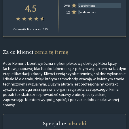
4.5
298
GoogleMaps
12
facebook.com
Całkowita liczba ocen: 310
Za co klienci
cenią tę firmę
Auto-Remont-Lipert wyróżnia się kompleksową obsługą, która łączy
fachową naprawę blacharsko-lakierniczą z pełnym wsparciem na każdym
etapie likwidacji szkody. Klienci cenią szybkie terminy, solidne wykonanie
i dbałość o detale, dzięki którym samochody wracają w świetnym stanie
technicznym i wizualnym. Dużym atutem jest profesjonalny kontakt,
życzliwa obsługa oraz sprawna organizacja auta zastępczego. Firma
potrafi też skutecznie prowadzić sprawy z ubezpieczycielem,
zapewniając klientom wygodę, spokój i poczucie dobrze załatwionej
sprawy.
Specjalne
odznaki