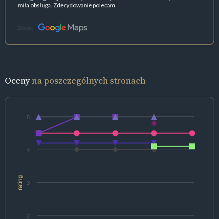
miła obsługa. Zdecydowanie polecam
Źródło:
Oceny
na poszczególnych stronach
5
4
rating
3
2