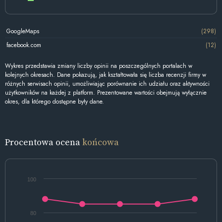
GoogleMaps
(298)
facebook.com
(12)
Wykres przedstawia zmiany liczby opinii na poszczególnych portalach w
kolejnych okresach. Dane pokazują, jak kształtowała się liczba recenzji firmy w
różnych serwisach opinii, umożliwiając porównanie ich udziału oraz aktywności
użytkowników na każdej z platform. Prezentowane wartości obejmują wyłącznie
okres, dla którego dostępne były dane.
Procentowa ocena
końcowa
100
80