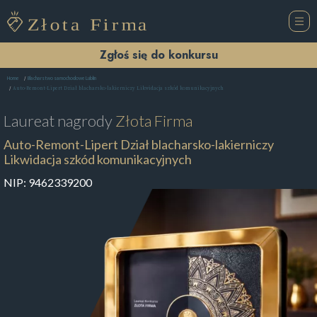
Zgłoś się do konkursu
Home
Blacharstwo samochodowe Lublin
Auto-Remont-Lipert Dział blacharsko-lakierniczy Likwidacja szkód komunikacyjnych
Laureat nagrody
Złota Firma
Auto-Remont-Lipert Dział blacharsko-lakierniczy
Likwidacja szkód komunikacyjnych
NIP:
9462339200