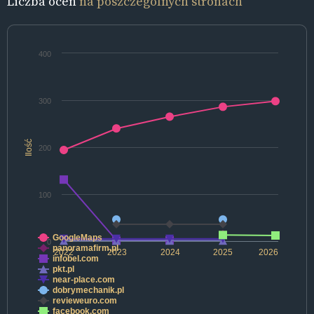
Liczba ocen
na poszczególnych stronach
400
300
Ilość
200
100
GoogleMaps
0
panoramafirm.pl
2022
2023
2024
2025
2026
infobel.com
pkt.pl
near-place.com
dobrymechanik.pl
revieweuro.com
facebook.com