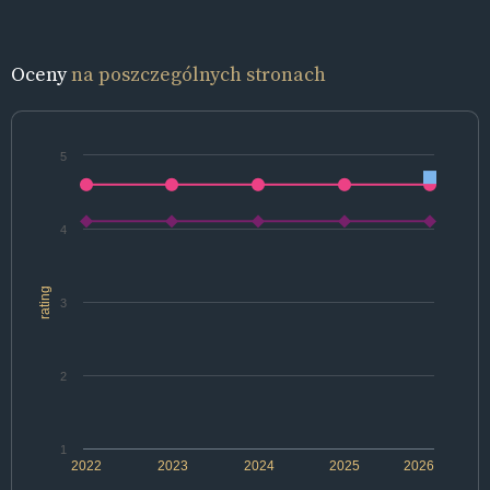
Oceny
na poszczególnych stronach
5
4
rating
3
2
1
2022
2023
2024
2025
2026