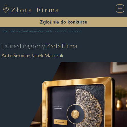
Zgłoś się do konkursu
Auto Service Jacek Marczak
Home
Blacharstwo samochodowe Ożarów Mazowiecki
Laureat nagrody
Złota Firma
Auto Service Jacek Marczak