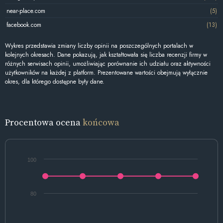
near-place.com
(5)
facebook.com
(13)
Wykres przedstawia zmiany liczby opinii na poszczególnych portalach w
kolejnych okresach. Dane pokazują, jak kształtowała się liczba recenzji firmy w
różnych serwisach opinii, umożliwiając porównanie ich udziału oraz aktywności
użytkowników na każdej z platform. Prezentowane wartości obejmują wyłącznie
okres, dla którego dostępne były dane.
Procentowa ocena
końcowa
100
80