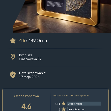
4.6
/ 149 Ocen
Bronisze
Piastowska 32
Data skanowania:
17 maja 2026
Ocena końcowa
Na podstawie 149 ocen z portali:
4.6
131
GoogleMaps
5
near-place.com