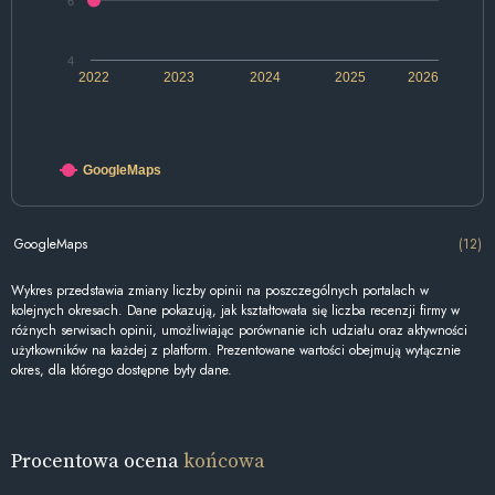
6
4
2022
2023
2024
2025
2026
GoogleMaps
GoogleMaps
(12)
Wykres przedstawia zmiany liczby opinii na poszczególnych portalach w
kolejnych okresach. Dane pokazują, jak kształtowała się liczba recenzji firmy w
różnych serwisach opinii, umożliwiając porównanie ich udziału oraz aktywności
użytkowników na każdej z platform. Prezentowane wartości obejmują wyłącznie
okres, dla którego dostępne były dane.
Procentowa ocena
końcowa