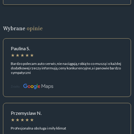
Wybrane
opinie
Paulina S.
Bardzo polecam auto serwis,nie naciągają,robią to co muszą i o każdej
dodatkowej rzeczy informują,ceny konkurencyjne,a i panowie bardzo
sympatyczni
Źródło:
Przemyslaw N.
Profesjonalna obsługa i miły klimat