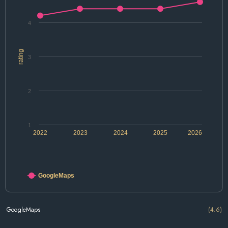
4
rating
3
2
1
2022
2023
2024
2025
2026
GoogleMaps
GoogleMaps
(4.6)