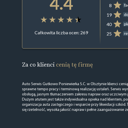
4.4
8
f
19
do
40
pk
Całkowita liczba ocen: 269
25
r
Za co klienci
cenią tę firmę
Auto Serwis Gutkowo Poniewierka S.C. w Olsztynie klienci ceni
sprawne tempo pracy i terminową realizację ustaleń. Serwis wyr
obsługą, jasnym tłumaczeniem zakresu napraw oraz uczciwym
Dużym atutem jest także indywidualna opieka nad klientem, p
organizacja auta zastępczego i wsparcie przy likwidacji szkód. 
się rzetelność, wysoka jakość napraw i pełne zaangażowanie z