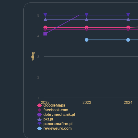
5
4
rating
3
2
1
2022
2023
2024
GoogleMaps
facebook.com
dobrymechanik.pl
pkt.pl
panoramafirm.pl
revieweuro.com