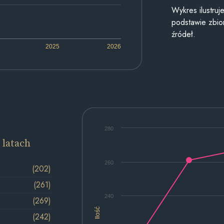
Wykres ilustru
podstawie zbior
źródeł.
2025
2026
280
 latach
260
(202)
(261)
240
(269)
Ilość
(242)