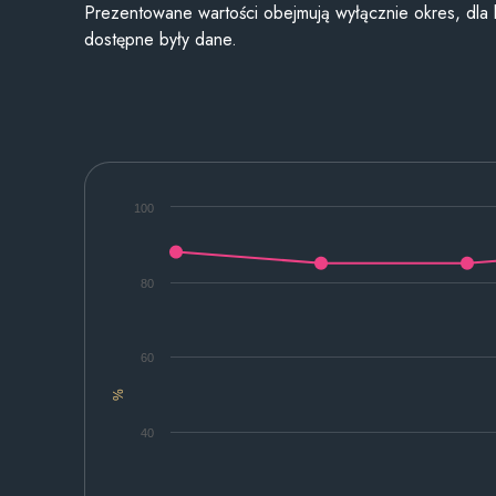
Prezentowane wartości obejmują wyłącznie okres, dla
dostępne były dane.
100
80
60
%
40