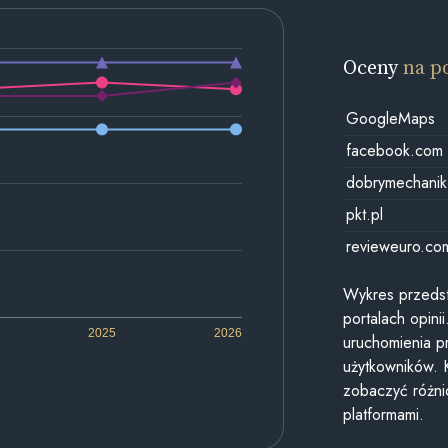
Oceny
na p
GoogleMaps
facebook.com
dobrymechanik
pkt.pl
revieweuro.co
Wykres przedst
portalach opin
2025
2026
uruchomienia p
użytkowników. 
zobaczyć różn
platformami.