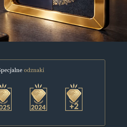
Specjalne
odznaki
+2