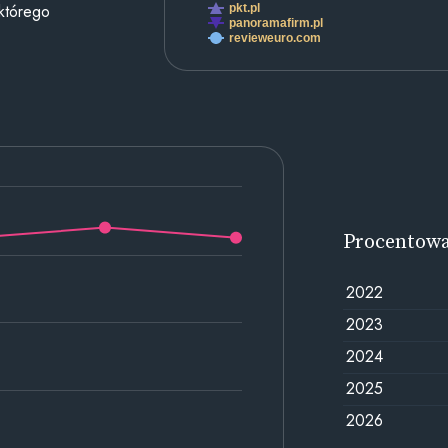
 którego
pkt.pl
panoramafirm.pl
revieweuro.com
Procentow
2022
2023
2024
2025
2026