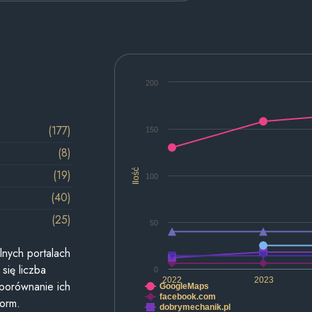
200
(177)
150
(8)
Ilość
(19)
100
(40)
(25)
50
lnych portalach
się liczba
0
2022
2023
 porównanie ich
GoogleMaps
facebook.com
form.
dobrymechanik.pl