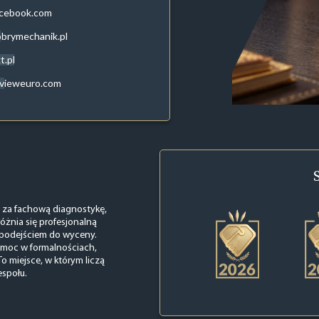
acebook.com
brymechanik.pl
t.pl
evieweuro.com
ą za fachową diagnostykę,
óżnia się profesjonalną
 podejściem do wyceny.
omoc w formalnościach,
To miejsce, w którym liczą
espołu.