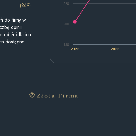
220
(269)
h do firmy w
200
czbę opinii
e od źródła ich
ych dostępne
180
2022
2023