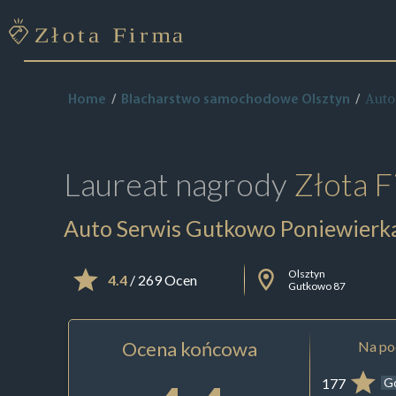
Auto
Home
Blacharstwo samochodowe Olsztyn
Laureat nagrody
Złota F
Auto Serwis Gutkowo Poniewierka 
Olsztyn
4.4
/ 269 Ocen
Gutkowo 87
Ocena końcowa
Na pod
177
G