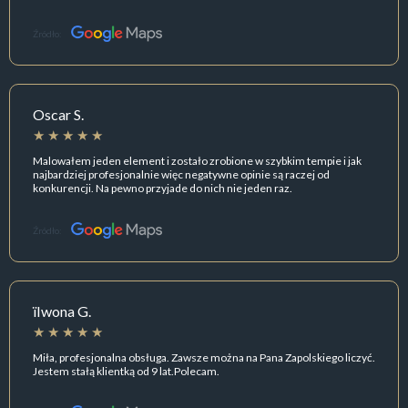
Źródło:
Oscar S.
Malowałem jeden element i zostało zrobione w szybkim tempie i jak
najbardziej profesjonalnie więc negatywne opinie są raczej od
konkurencji. Na pewno przyjade do nich nie jeden raz.
Źródło:
ïIwona G.
Miła, profesjonalna obsługa. Zawsze można na Pana Zapolskiego liczyć.
Jestem stałą klientką od 9 lat.Polecam.