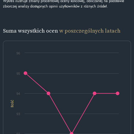
Wykres ilustruje zmiany procentowej oceny końcowej, obliczanej na podstawie
zbiorczej analizy dostępnych opinii użytkowników z różnych źródeł.
Suma wszystkich ocen
w poszczególnych latach
96
95
94
Ilość
93
92