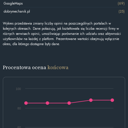
GoogleMaps
(69)
dobrymechanik.pl
(25)
Wykres przedstawia zmiany liczby opinii na poszczególnych portalach w
kolejnych okresach. Dane pokazują, jak kształtowała się liczba recenzji firmy w
różnych serwisach opinii, umożliwiając porównanie ich udziału oraz aktywności
użytkowników na każdej z platform. Prezentowane wartości obejmują wyłącznie
okres, dla którego dostępne były dane.
Procentowa ocena
końcowa
100
80
60