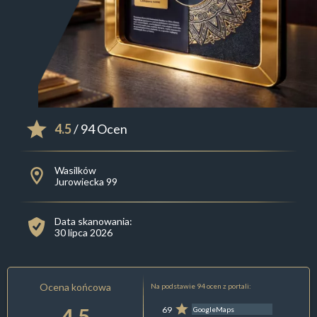
4.5
/ 94 Ocen
Wasilków
Jurowiecka 99
Data skanowania:
30 lipca 2026
Ocena końcowa
Na podstawie 94 ocen z portali:
4.5
69
GoogleMaps