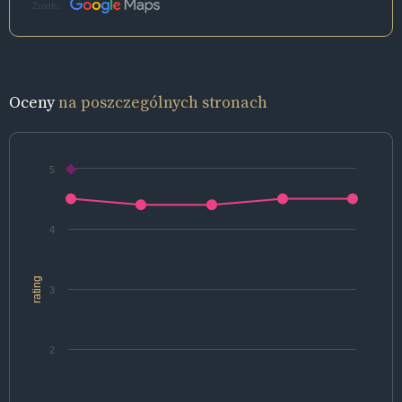
Źródło:
Oceny
na poszczególnych stronach
5
4
rating
3
2