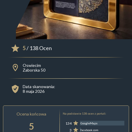
5
/ 138 Ocen
Oswiecim
Zaborska 50
Data skanowania:
8 maja 2026
Ocena końcowa
Na podstawie 138 ocen z portali:
5
134
GoogleMaps
3
facebook.com