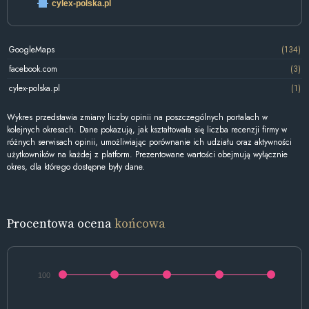
cylex-polska.pl
GoogleMaps
(134)
facebook.com
(3)
cylex-polska.pl
(1)
Wykres przedstawia zmiany liczby opinii na poszczególnych portalach w
kolejnych okresach. Dane pokazują, jak kształtowała się liczba recenzji firmy w
różnych serwisach opinii, umożliwiając porównanie ich udziału oraz aktywności
użytkowników na każdej z platform. Prezentowane wartości obejmują wyłącznie
okres, dla którego dostępne były dane.
Procentowa ocena
końcowa
100