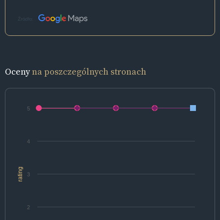
Źródło:
Oceny
na poszczególnych stronach
5
4
rating
3
2