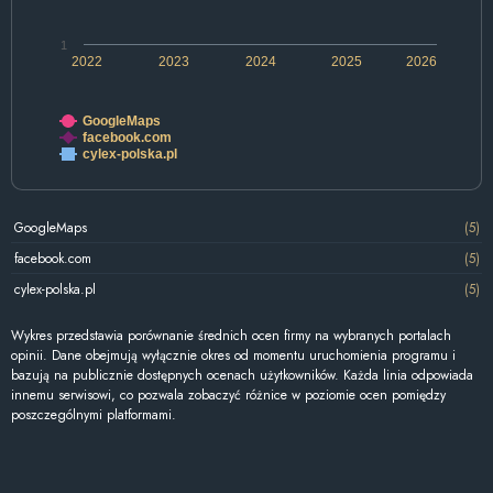
1
2022
2023
2024
2025
2026
GoogleMaps
facebook.com
cylex-polska.pl
GoogleMaps
(5)
facebook.com
(5)
cylex-polska.pl
(5)
Wykres przedstawia porównanie średnich ocen firmy na wybranych portalach
opinii. Dane obejmują wyłącznie okres od momentu uruchomienia programu i
bazują na publicznie dostępnych ocenach użytkowników. Każda linia odpowiada
innemu serwisowi, co pozwala zobaczyć różnice w poziomie ocen pomiędzy
poszczególnymi platformami.