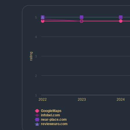
5
4
rating
3
2
1
2022
2023
2024
GoogleMaps
infobel.com
near-place.com
revieweuro.com