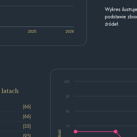
Wykres ilustru
podstawie zbior
źródeł.
2025
2026
100
 latach
90
(66)
80
(66)
(35)
70
Ilość
(95)