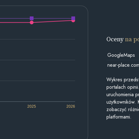
Oceny
na p
GoogleMaps
near-place.co
Wykres przedst
portalach opin
uruchomienia p
użytkowników. 
2025
2026
zobaczyć różn
platformami.