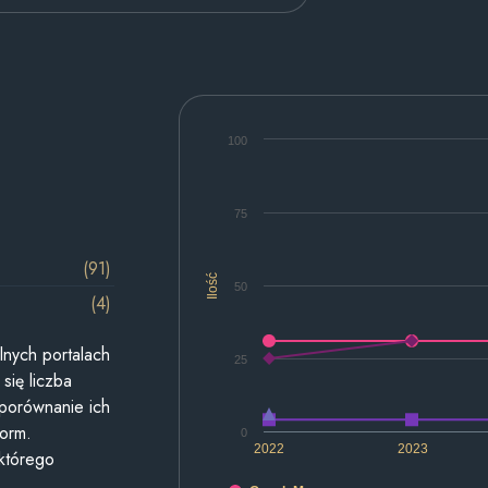
100
75
(91)
Ilość
50
(4)
lnych portalach
25
się liczba
 porównanie ich
form.
0
2022
2023
 którego