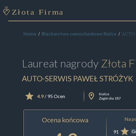
AUTO
Home
Blacharstwo samochodowe Kielce
Laureat nagrody
Złota F
AUTO-SERWIS PAWEŁ STRÓŻYK
Kielce
4.9
/ 95 Ocen
Zagórska 187
Ocena końcowa
Na po
91
G