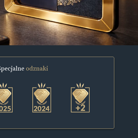
Specjalne
odznaki
+2