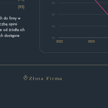
60
(95)
50
h do firmy w
czbę opinii
40
e od źródła ich
ych dostępne
30
2022
2023