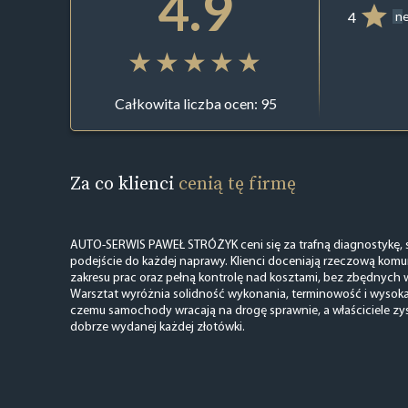
4.9
4
ne
Całkowita liczba ocen: 95
Za co klienci
cenią tę firmę
AUTO-SERWIS PAWEŁ STRÓŻYK ceni się za trafną diagnostykę, sz
podejście do każdej naprawy. Klienci doceniają rzeczową komun
zakresu prac oraz pełną kontrolę nad kosztami, bez zbędnych 
Warsztat wyróżnia solidność wykonania, terminowość i wysoka k
czemu samochody wracają na drogę sprawnie, a właściciele zy
dobrze wydanej każdej złotówki.