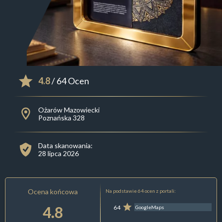
4.8
/ 64 Ocen
Ożarów Mazowiecki
Poznańska 328
Data skanowania:
28 lipca 2026
Ocena końcowa
Na podstawie 64 ocen z portali:
4.8
64
GoogleMaps