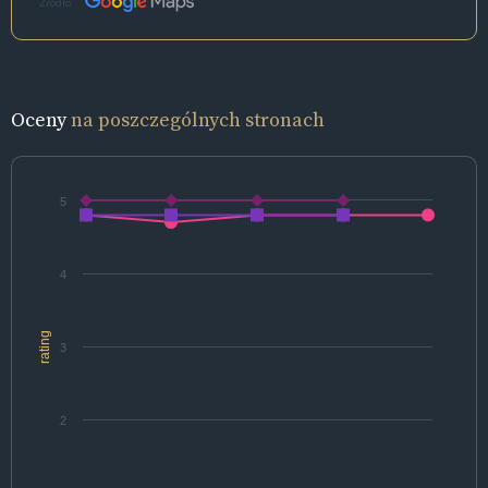
Źródło:
Oceny
na poszczególnych stronach
5
4
rating
3
2