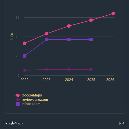
60
Ilość
40
20
0
2022
2023
2024
2025
2026
GoogleMaps
revieweuro.com
infobel.com
GoogleMaps
(64)