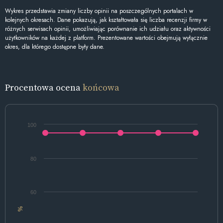
Wykres przedstawia zmiany liczby opinii na poszczególnych portalach w
kolejnych okresach. Dane pokazują, jak kształtowała się liczba recenzji firmy w
różnych serwisach opinii, umożliwiając porównanie ich udziału oraz aktywności
użytkowników na każdej z platform. Prezentowane wartości obejmują wyłącznie
okres, dla którego dostępne były dane.
Procentowa ocena
końcowa
100
80
60
%