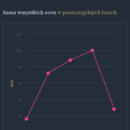
Suma wszystkich ocen
w poszczególnych latach
110
100
90
Ilość
80
70
60