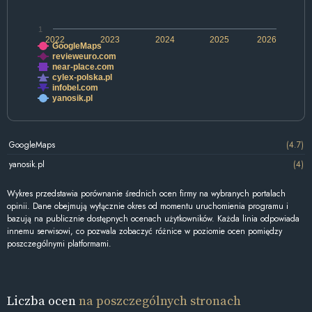
1
2022
2023
2024
2025
2026
GoogleMaps
revieweuro.com
near-place.com
cylex-polska.pl
infobel.com
yanosik.pl
GoogleMaps
(4.7)
yanosik.pl
(4)
Wykres przedstawia porównanie średnich ocen firmy na wybranych portalach
opinii. Dane obejmują wyłącznie okres od momentu uruchomienia programu i
bazują na publicznie dostępnych ocenach użytkowników. Każda linia odpowiada
innemu serwisowi, co pozwala zobaczyć różnice w poziomie ocen pomiędzy
poszczególnymi platformami.
Liczba ocen
na poszczególnych stronach