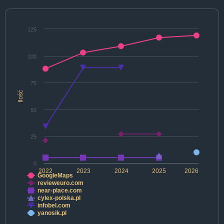
125
100
75
Ilość
50
25
0
2022
2023
2024
2025
2026
GoogleMaps
revieweuro.com
near-place.com
cylex-polska.pl
infobel.com
yanosik.pl