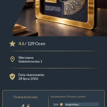
4.6
/ 129 Ocen
Warszawa
Siekierkowska 1
Data skanowania:
28 lipca 2026
Ocena końcowa
Na podstawie 129 ocen z portali:
4.6
119
GoogleMaps