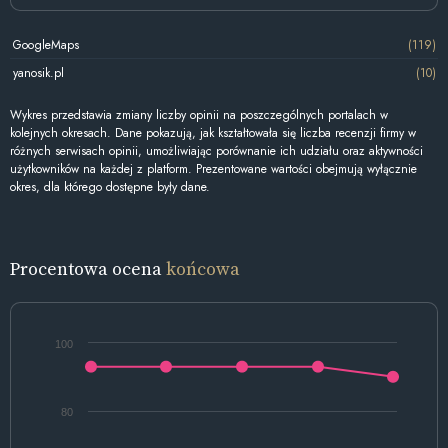
GoogleMaps
(119)
yanosik.pl
(10)
Wykres przedstawia zmiany liczby opinii na poszczególnych portalach w
kolejnych okresach. Dane pokazują, jak kształtowała się liczba recenzji firmy w
różnych serwisach opinii, umożliwiając porównanie ich udziału oraz aktywności
użytkowników na każdej z platform. Prezentowane wartości obejmują wyłącznie
okres, dla którego dostępne były dane.
Procentowa ocena
końcowa
100
80