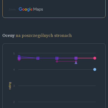
Źródło:
Oceny
na poszczególnych stronach
5
4
rating
3
2