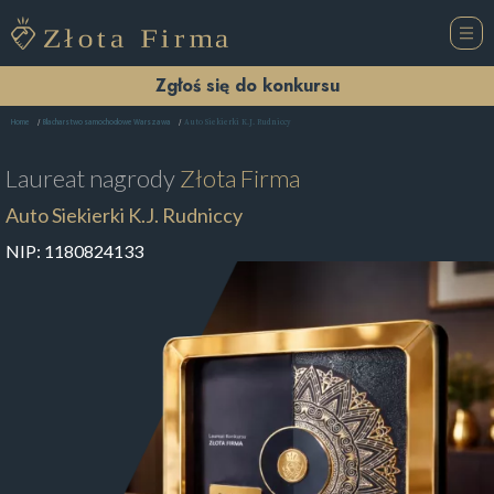
Zgłoś się do konkursu
Auto Siekierki K.J. Rudniccy
Home
Blacharstwo samochodowe Warszawa
Laureat nagrody
Złota Firma
Auto Siekierki K.J. Rudniccy
NIP:
1180824133