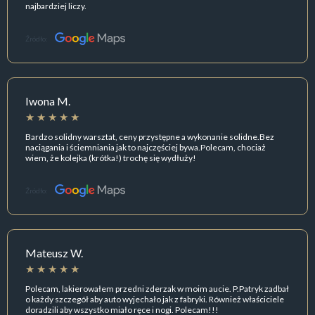
najbardziej liczy.
Źródło:
Iwona M.
Bardzo solidny warsztat, ceny przystępne a wykonanie solidne.Bez
naciągania i ściemniania jak to najczęściej bywa.Polecam, chociaż
wiem, że kolejka (krótka!) trochę się wydłuży!
Źródło:
Mateusz W.
Polecam, lakierowałem przedni zderzak w moim aucie. P.Patryk zadbał
o każdy szczegół aby auto wyjechało jak z fabryki. Również właściciele
doradzili aby wszystko miało ręce i nogi. Polecam!!!