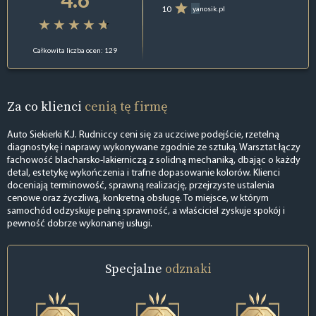
10
yanosik.pl
Całkowita liczba ocen: 129
Za co klienci
cenią tę firmę
Auto Siekierki K.J. Rudniccy ceni się za uczciwe podejście, rzetelną
diagnostykę i naprawy wykonywane zgodnie ze sztuką. Warsztat łączy
fachowość blacharsko-lakierniczą z solidną mechaniką, dbając o każdy
detal, estetykę wykończenia i trafne dopasowanie kolorów. Klienci
doceniają terminowość, sprawną realizację, przejrzyste ustalenia
cenowe oraz życzliwą, konkretną obsługę. To miejsce, w którym
samochód odzyskuje pełną sprawność, a właściciel zyskuje spokój i
pewność dobrze wykonanej usługi.
Specjalne
odznaki