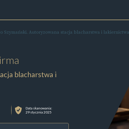
o Szymański. Autoryzowana stacja blacharstwa i lakiernictw
irma
cja blacharstwa i
Data skanowania:
29 stycznia 2025