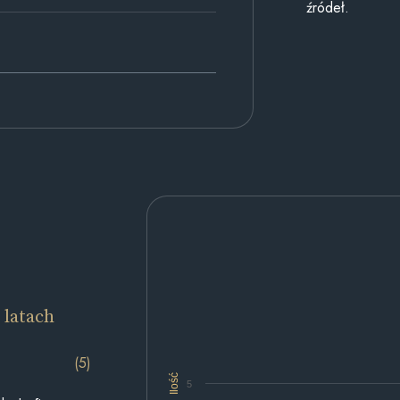
źródeł.
 latach
(5)
Ilość
5