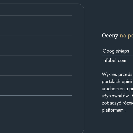
Oceny
na p
GoogleMaps
infobel.com
Wykres przedst
portalach opin
uruchomienia p
użytkowników. 
zobaczyć różn
platformami.