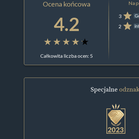
Ocena końcowa
Na p
4.2
3
G
2
in
Całkowita liczba ocen: 5
Specjalne
odznak