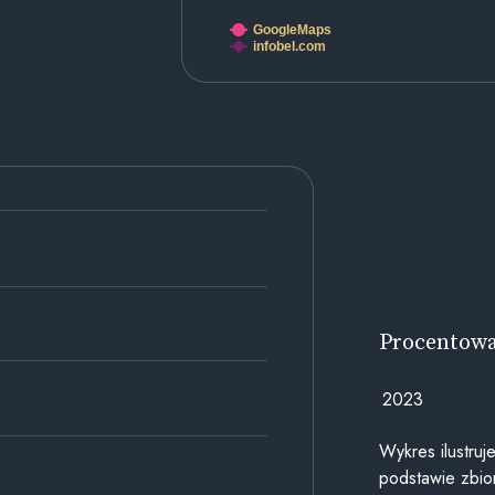
GoogleMaps
infobel.com
Procentow
2023
Wykres ilustru
podstawie zbior