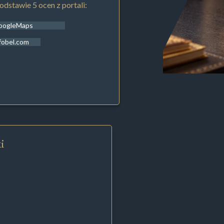
odstawie 5 ocen z portali:
oogleMaps
fobel.com
i