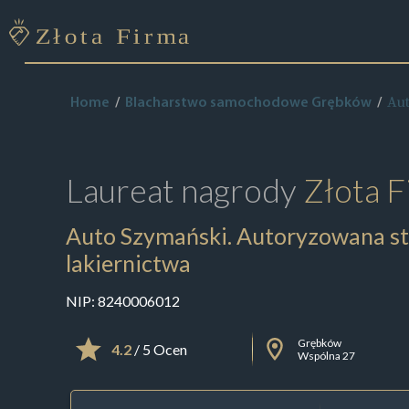
Aut
Home
Blacharstwo samochodowe Grębków
Laureat nagrody
Złota F
Auto Szymański. Autoryzowana sta
lakiernictwa
NIP:
8240006012
Grębków
4.2
/ 5 Ocen
Wspólna 27