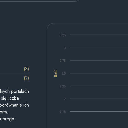
3.25
3
2.75
(3)
Ilość
2.5
(2)
2.25
lnych portalach
się liczba
2
 porównanie ich
form.
1.75
 którego