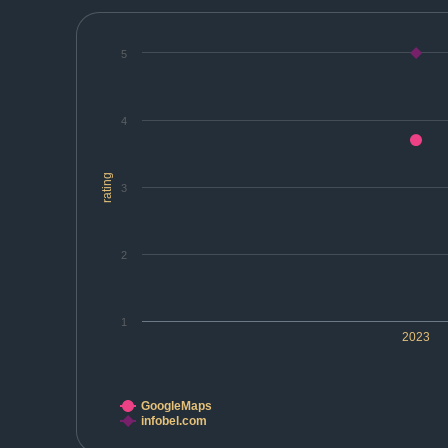
5
4
rating
3
2
1
2023
GoogleMaps
infobel.com