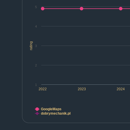
5
4
rating
3
2
1
2022
2023
2024
GoogleMaps
dobrymechanik.pl