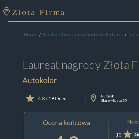
Auto
Home
Blacharstwo samochodowe Pułtusk
Laureat nagrody
Złota F
Autokolor
Pułtusk
4.8
/ 19 Ocen
Stare Miasto 35
Ocena końcowa
Na po
13
G