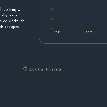
h do firmy w
14
czbę opinii
13
e od źródła ich
ych dostępne
12
2022
2023