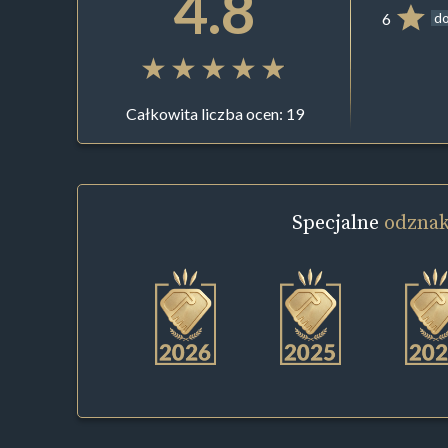
4.8
6
do
Całkowita liczba ocen: 19
Specjalne
odznak