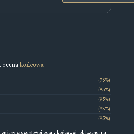
a ocena
końcowa
(95%)
(95%)
(95%)
(98%)
(95%)
je zmiany procentowej oceny końcowej, obliczanej na