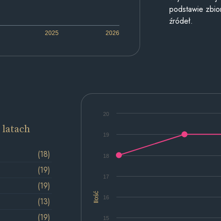
podstawie zbior
źródeł.
2025
2026
20
 latach
19
(18)
18
(19)
17
(19)
Ilość
16
(13)
(19)
15