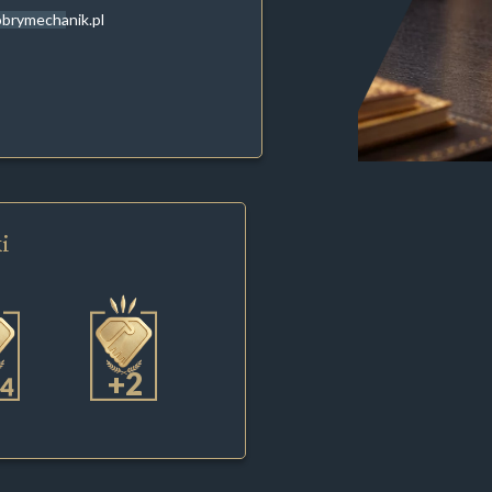
brymechanik.pl
i
+2