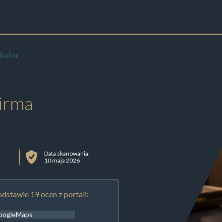
kolor
irma
Data skanowania:
10 maja 2026
dstawie 19 ocen z portali:
oogleMaps