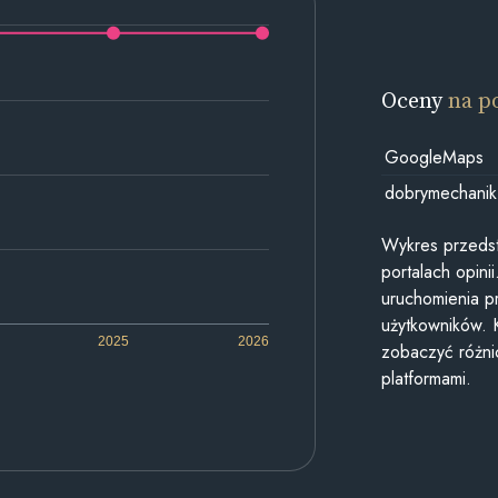
Oceny
na p
GoogleMaps
dobrymechanik
Wykres przedst
portalach opin
uruchomienia p
użytkowników. 
2025
2026
zobaczyć różn
platformami.