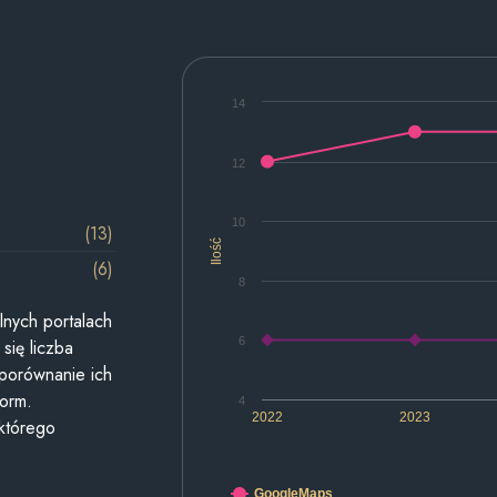
14
12
10
(13)
Ilość
(6)
8
lnych portalach
6
się liczba
 porównanie ich
form.
4
2022
2023
 którego
GoogleMaps