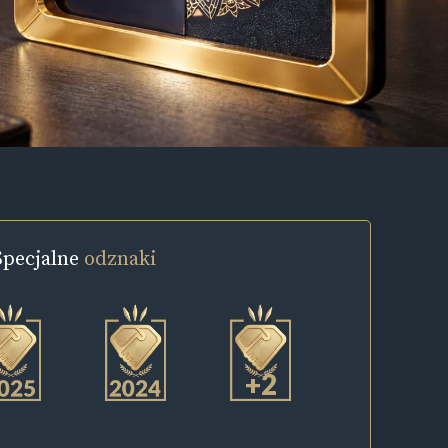
Specjalne
odznaki
+2