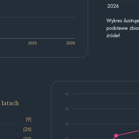
2026
Wykres ilustru
podstawie zbior
źródeł.
2025
2026
40
 latach
35
(9)
30
(26)
25