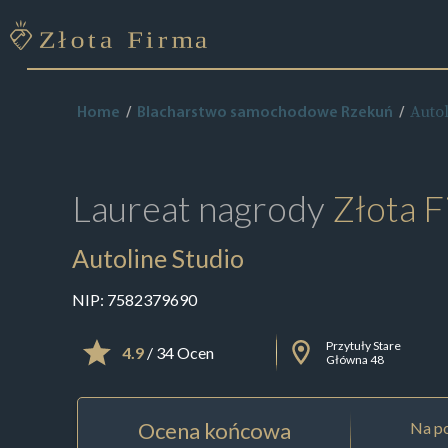
Autol
Home
Blacharstwo samochodowe Rzekuń
Laureat nagrody
Złota F
Autoline Studio
NIP:
7582379690
Przytuły Stare
4.9
/ 34 Ocen
Główna 48
Ocena końcowa
Na po