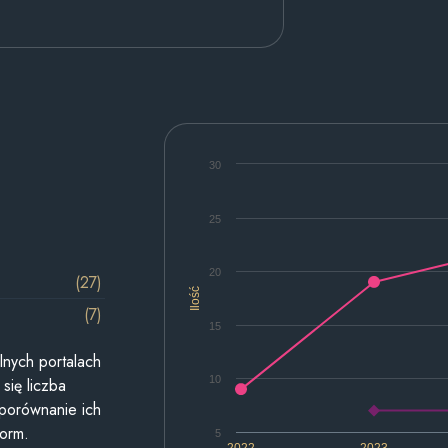
30
25
20
(27)
Ilość
(7)
15
lnych portalach
10
się liczba
 porównanie ich
form.
5
2022
2023