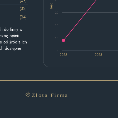
(29)
Ilość
(32)
20
(34)
15
h do firmy w
czbę opinii
10
e od źródła ich
ych dostępne
5
2022
2023