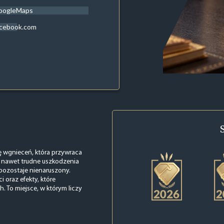
oogleMaps
acebook.com
wę wgnieceń, która przywraca
ć nawet trudne uszkodzenia
r pozostaje nienaruszony.
 oraz efekty, które
. To miejsce, w którym liczy