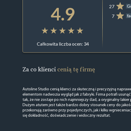
4.9
27
G
7
f
Całkowita liczba ocen: 34
Za co klienci
cenią tę firmę
Autoline Studio cenią klienci za skuteczną i precyzyjną napra
elementom nadwozia wygląd jak z fabryki. Firma potrafi usuną
tak, że nie zostaje po nich najmniejszy ślad, a oryginalny lakie
Dużym atutem jest także bardzo dobry stosunek ceny do jakości
przekonują zarówno przy pojedynczych, jak i kilku wgnieceniach
się dokładność, doświadczenie i widoczny rezultat.