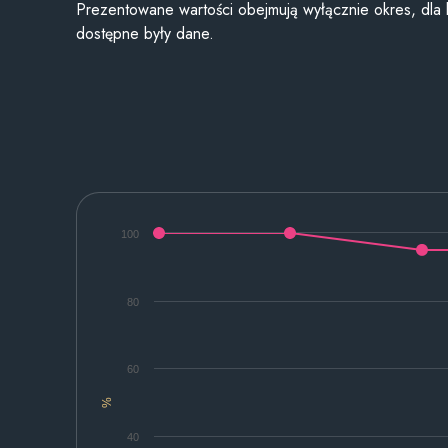
Prezentowane wartości obejmują wyłącznie okres, dla
dostępne były dane.
100
80
60
%
40