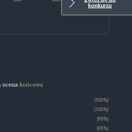
Zgłoś się do
konkursu
a ocena
końcowa
(100%)
(100%)
(95%)
(95%)