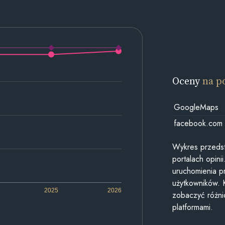
Oceny
na p
GoogleMaps
facebook.com
Wykres przedst
portalach opin
uruchomienia p
użytkowników. 
2025
2026
zobaczyć różn
platformami.