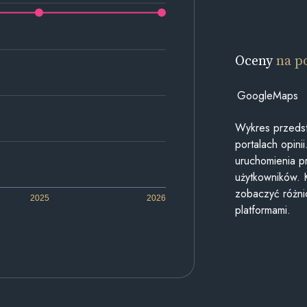
Oceny
na p
GoogleMaps
Wykres przedst
portalach opin
uruchomienia p
użytkowników. 
zobaczyć różn
2025
2026
platformami.