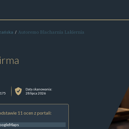
Autoremo Blacharnia Lakiernia
zańska
irma
Data skanowania:
 175
28 lipca 2026
dstawie 11 ocen z portali:
oogleMaps