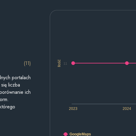
Ilość
(11)
11
lnych portalach
się liczba
 porównanie ich
form.
 którego
2023
2024
GoogleMaps