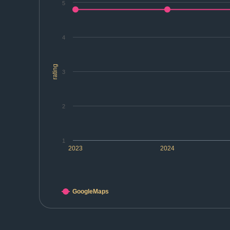
5
4
rating
3
2
1
2023
2024
GoogleMaps