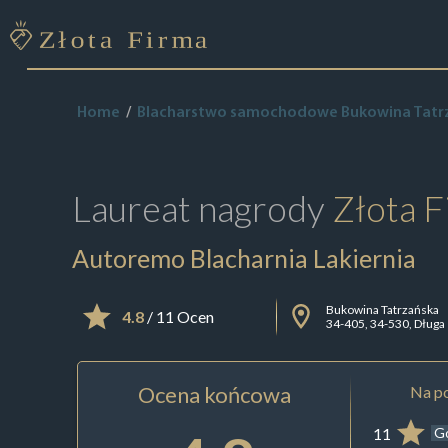
Home
Blacharstwo samochodowe Bukowina Tatr
Laureat nagrody
Złota F
Autoremo Blacharnia Lakiernia
Bukowina Tatrzańska
4.8
/ 11 Ocen
34-405, 34-530, Długa
Ocena końcowa
Na po
11
G