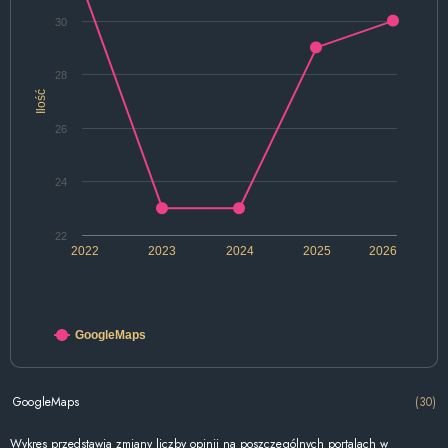
30
28
Ilość
26
24
22
2022
2023
2024
2025
2026
GoogleMaps
GoogleMaps
(30)
Wykres przedstawia zmiany liczby opinii na poszczególnych portalach w