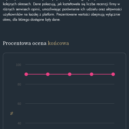
kolejnych okresach. Dane pokazują, jak kształtowała się liczba recenzji firmy w
różnych serwisach opinii, umożliwiając porównanie ich udziału oraz aktywności
użytkowników na każdej z platform. Prezentowane wartości obejmują wyłącznie
okres, dla którego dostępne były dane.
Procentowa ocena
końcowa
100
80
60
%
40