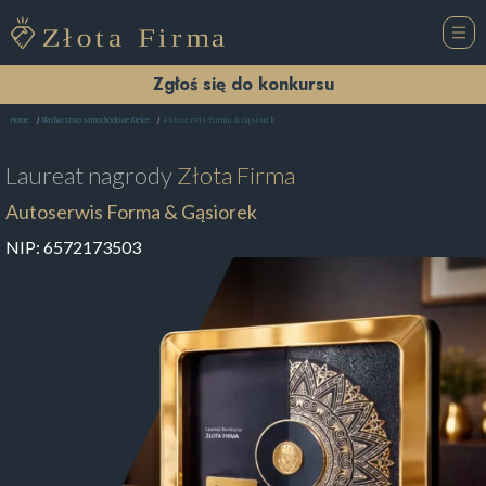
Zgłoś się do konkursu
Autoserwis Forma & Gąsiorek
Home
Blacharstwo samochodowe Kielce
Laureat nagrody
Złota Firma
Autoserwis Forma & Gąsiorek
NIP:
6572173503