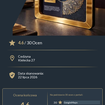
4.6
/ 30 Ocen
Cedzyna
Kielecka 27
Data skanowania:
22 lipca 2026
Ocena końcowa
Na podstawie 30 ocen z portali:
4.6
30
GoogleMaps