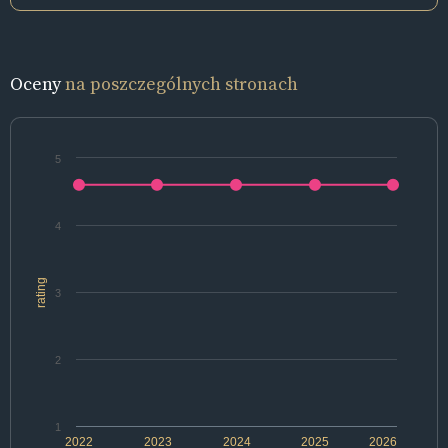
Oceny
na poszczególnych stronach
5
4
rating
3
2
1
2022
2023
2024
2025
2026