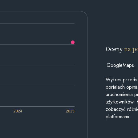
Oceny
na p
GoogleMaps
Wykres przedst
portalach opin
uruchomienia p
użytkowników. 
zobaczyć różn
2024
2025
platformami.