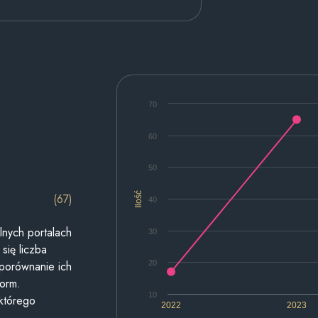
70
60
50
Ilość
(67)
40
lnych portalach
30
się liczba
20
 porównanie ich
form.
10
 którego
2022
2023