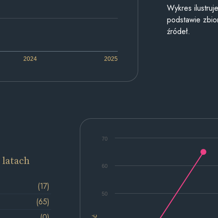
Wykres ilustru
podstawie zbior
źródeł.
2024
2025
70
 latach
60
(17)
50
(65)
(0)