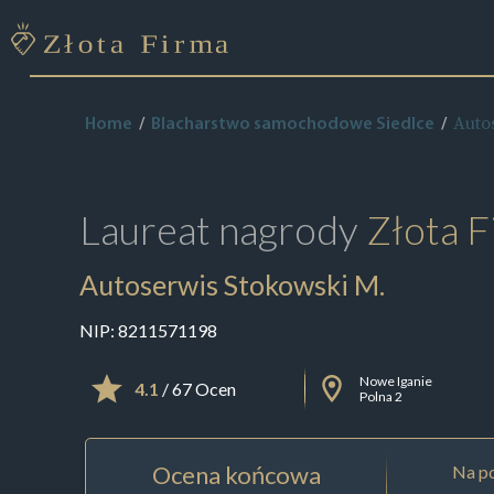
Auto
Home
Blacharstwo samochodowe Siedlce
Laureat nagrody
Złota F
Autoserwis Stokowski M.
NIP:
8211571198
Nowe Iganie
4.1
/ 67 Ocen
Polna 2
Ocena końcowa
Na po