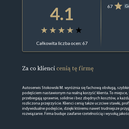
4.1
67
G
Całkowita liczba ocen: 67
Za co klienci
cenią tę firmę
Autoserwis Stokowski M. wyróżnia się fachową obsługą, szybkim
podejściem nastawionym na realną korzyść klienta. To miejsce
przebiegają sprawnie, solidnie i bez zbędnych kosztów, a każda 
rozliczona przejrzyście. Klienci cenią także uczciwe stawki, pro
indywidualne podejście, dzięki któremu nawet trudniejsze przy
rozwiązanie. Firma buduje zaufanie rzetelnością i wysoką jakośc