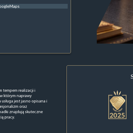
oogleMaps
 tempem realizacji i
, w którym naprawy
usługa jest jasno opisana i
fesjonalizm oraz
padki znajdują skuteczne
ią pracy.