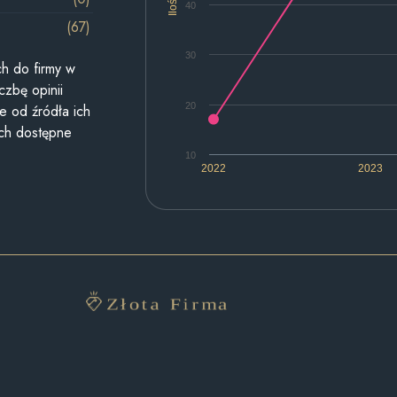
Ilość
40
(67)
30
h do firmy w
czbę opinii
20
e od źródła ich
ych dostępne
10
2022
2023