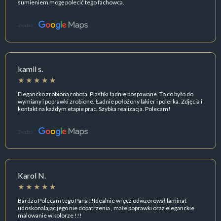
sumieniem mogę polecić tego fachowca.
Źródło:
kamil s.
Elegancko zrobiona robota. Plastiki ładnie pospawane. To co było do
wymiany i poprawki zrobione. Ładnie położony lakier i polerka. Zdjęcia i
kontakt na każdym etapie prac. Szybka realizacja. Polecam!
Źródło:
Karol N.
Bardzo Polecam tego Pana !!Idealnie wręcz odwzorował laminat
udoskonalając jego nie dopatrzenia , małe poprawki oraz eleganckie
malowanie w kolorze !!!