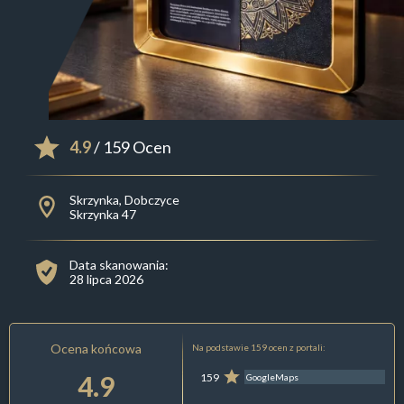
4.9
/ 159 Ocen
Skrzynka, Dobczyce
Skrzynka 47
Data skanowania:
28 lipca 2026
Ocena końcowa
Na podstawie 159 ocen z portali:
4.9
159
GoogleMaps