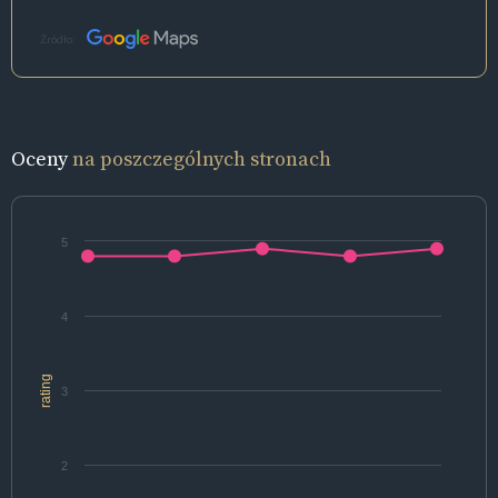
Źródło:
Oceny
na poszczególnych stronach
5
4
rating
3
2