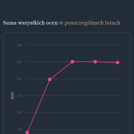
Suma wszystkich ocen
w poszczególnych latach
180
160
140
Ilość
120
100
80