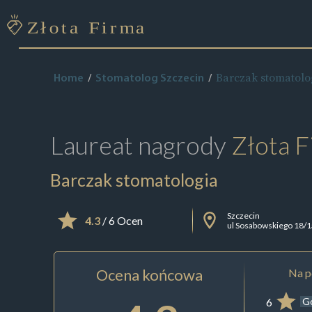
Barczak stomatolo
Home
Stomatolog Szczecin
Laureat nagrody
Złota F
Barczak stomatologia
Szczecin
4.3
/ 6 Ocen
ul Sosabowskiego 18/1
Ocena końcowa
Na p
6
G