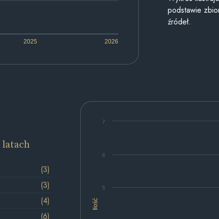
podstawie zbior
źródeł.
2025
2026
7
 latach
6
(3)
(3)
5
(4)
Ilość
(6)