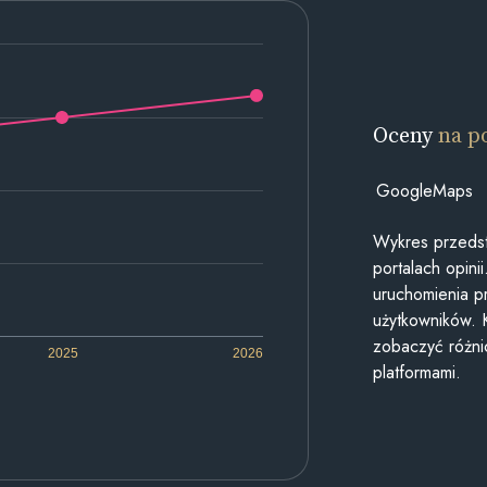
Oceny
na p
GoogleMaps
Wykres przedst
portalach opin
uruchomienia p
użytkowników. 
zobaczyć różn
2025
2026
platformami.