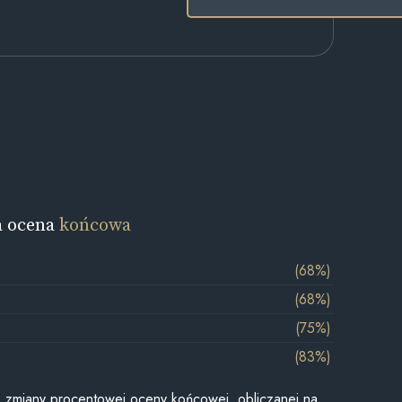
a ocena
końcowa
(68%)
(68%)
(75%)
(83%)
je zmiany procentowej oceny końcowej, obliczanej na