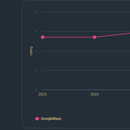
5
4
rating
3
2
1
2023
2024
GoogleMaps