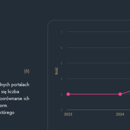
7
6
5
Ilość
(6)
4
lnych portalach
się liczba
3
 porównanie ich
form.
2
 którego
2023
2024