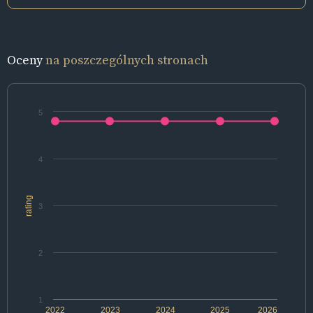
Oceny
na poszczególnych stronach
5
4
rating
3
2
1
2022
2023
2024
2025
2026