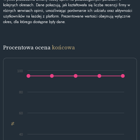
kolejnych okresach. Dane pokazują, jak kształtowała się liczba recenzji firmy w
różnych serwisach opinii, umożliwiając porównanie ich udziału oraz aktywności
użytkowników na każdej z platform. Prezentowane wartości obejmują wyłącznie
okres, dla którego dostępne były dane.
Procentowa ocena
końcowa
100
80
60
%
40