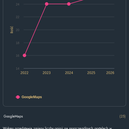
24
22
Ilość
20
18
16
14
2022
2023
2024
2025
2026
GoogleMaps
GoogleMaps
(25)
Wykres przedstawia zmiany liczby opinii na poszczególnych portalach w