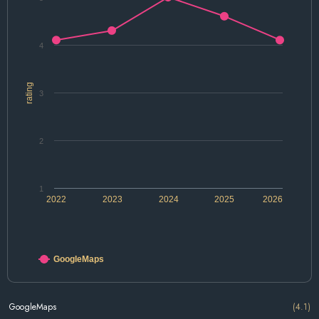
4
rating
3
2
1
2022
2023
2024
2025
2026
GoogleMaps
GoogleMaps
(4.1)