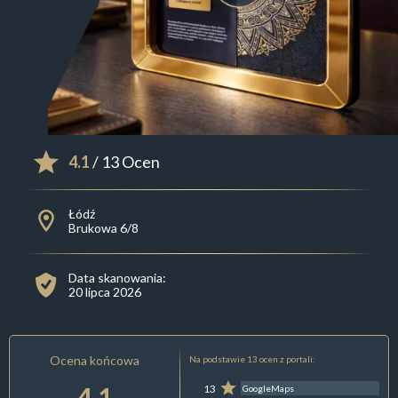
4.1
/ 13 Ocen
Łódź
Brukowa 6/8
Data skanowania:
20 lipca 2026
Ocena końcowa
Na podstawie 13 ocen z portali:
4.1
13
GoogleMaps