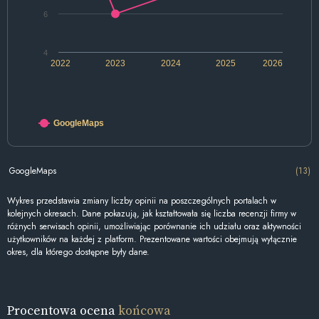
6
4
2022
2023
2024
2025
2026
GoogleMaps
GoogleMaps
(13)
Wykres przedstawia zmiany liczby opinii na poszczególnych portalach w
kolejnych okresach. Dane pokazują, jak kształtowała się liczba recenzji firmy w
różnych serwisach opinii, umożliwiając porównanie ich udziału oraz aktywności
użytkowników na każdej z platform. Prezentowane wartości obejmują wyłącznie
okres, dla którego dostępne były dane.
Procentowa ocena
końcowa