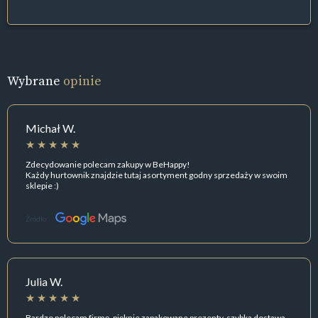
Wybrane
opinie
Michał W.
Zdecydowanie polecam zakupy w BeHappy!
Każdy hurtownik znajdzie tutaj asortyment godny sprzedaży w swoim
sklepie :)
Źródło:
Julia W.
Bardzo polecam firmę, pięknie zapakowane prezenty, szybka dostawa.