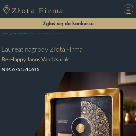
Zgłoś się do konkursu
Be-Happy Janos Vandzsurak
Home
Sklep z Podarunkami Łódź
Laureat nagrody
Złota Firma
Be-Happy Janos Vandzsurak
NIP:
6751510615