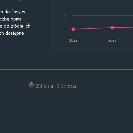
h do firmy w
50
czbę opinii
e od źródła ich
ych dostępne
0
2022
2023