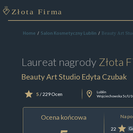
Beauty Art St
Home
Salon Kosmetyczny Lublin
Laureat nagrody
Złota F
Beauty Art Studio Edyta Czubak
Lublin
5
/ 229 Ocen
Wojciechowska 5c/U1
Ocena końcowa
Na pod
22
G