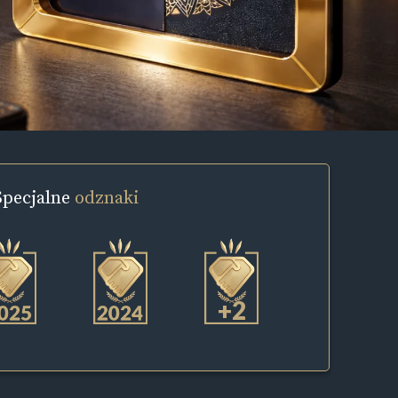
Specjalne
odznaki
+2