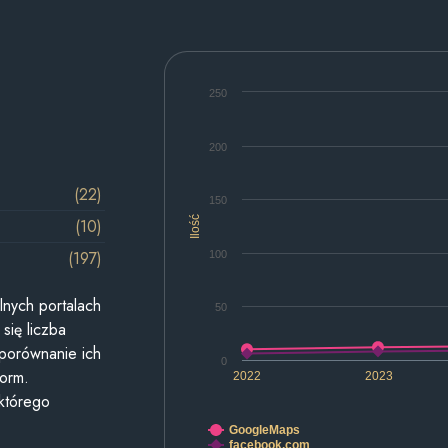
250
200
(22)
150
Ilość
(10)
(197)
100
lnych portalach
50
się liczba
 porównanie ich
0
form.
2022
2023
 którego
GoogleMaps
facebook.com