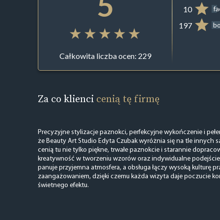
5
10
f
197
b
Całkowita liczba ocen: 229
Za co klienci
cenią tę firmę
Precyzyjne stylizacje paznokci, perfekcyjne wykończenie i pełe
że Beauty Art Studio Edyta Czubak wyróżnia się na tle innych sa
cenią tu nie tylko piękne, trwałe paznokcie i starannie dopraco
kreatywność w tworzeniu wzorów oraz indywidualne podejście 
panuje przyjemna atmosfera, a obsługa łączy wysoką kulturę pra
zaangażowaniem, dzięki czemu każda wizyta daje poczucie ko
świetnego efektu.