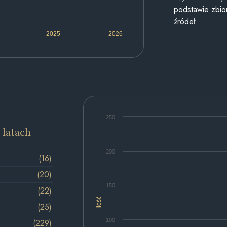
podstawie zbior
źródeł.
2025
2026
250
 latach
200
(16)
(20)
150
(22)
Ilość
(25)
100
(229)