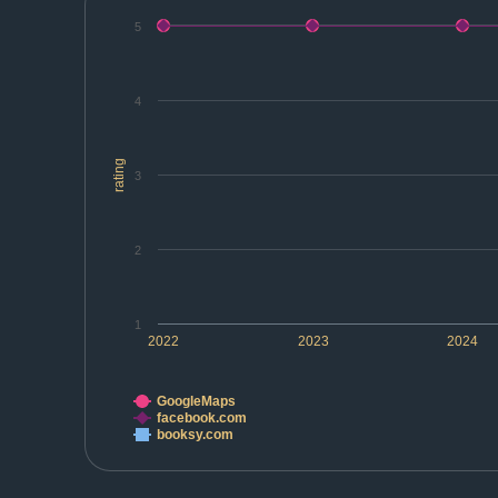
5
4
rating
3
2
1
2022
2023
2024
GoogleMaps
facebook.com
booksy.com