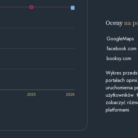
Oceny
na p
GoogleMaps
facebook.com
booksy.com
Wykres przedst
portalach opin
uruchomienia p
użytkowników. 
2025
2026
zobaczyć różn
platformami.