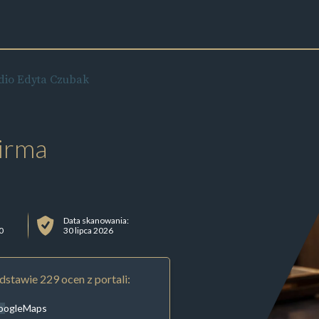
udio Edyta Czubak
irma
Data skanowania:
0
30 lipca 2026
stawie 229 ocen z portali:
oogleMaps