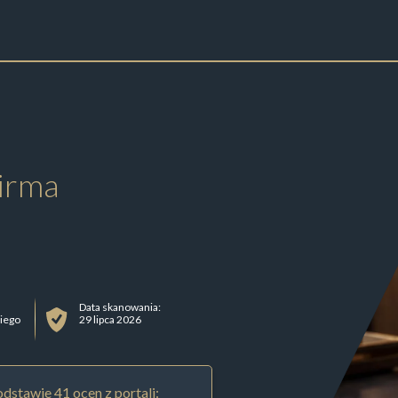
irma
Data skanowania:
iego
29 lipca 2026
dstawie 41 ocen z portali: