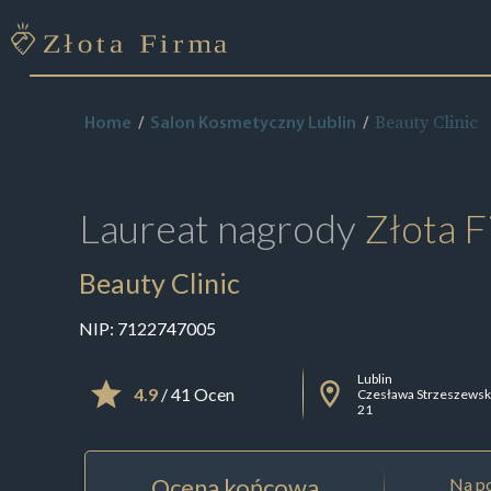
Beauty Clinic
Home
Salon Kosmetyczny Lublin
Laureat nagrody
Złota F
Beauty Clinic
NIP:
7122747005
Lublin
4.9
/ 41 Ocen
Czesława Strzeszewsk
21
Ocena końcowa
Na po