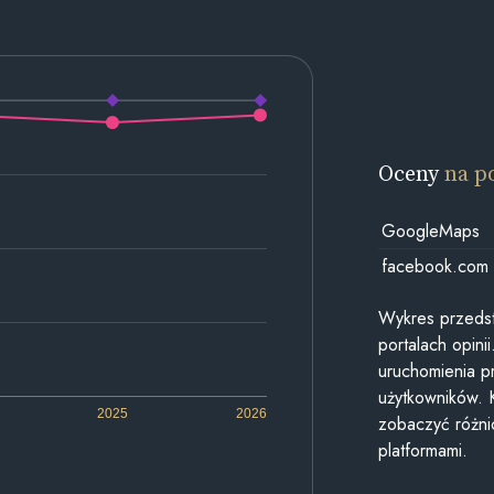
Oceny
na p
GoogleMaps
facebook.com
Wykres przedst
portalach opin
uruchomienia p
użytkowników. 
2025
2026
zobaczyć różn
platformami.