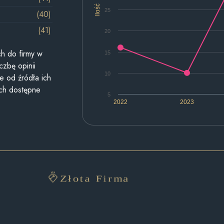
Ilość
25
(40)
(41)
20
h do firmy w
15
czbę opinii
10
e od źródła ich
ych dostępne
5
2022
2023