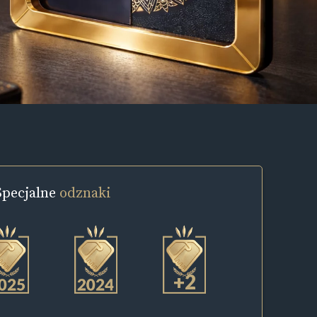
Specjalne
odznaki
+2