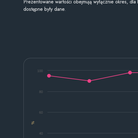
Prezentowane wartości obejmują wyłącznie okres, dla
dostępne były dane.
100
80
60
%
40