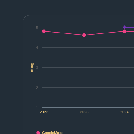
5
4
rating
3
2
1
2022
2023
2024
GoogleMaps