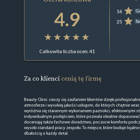
4.9
16
G
25
f
Całkowita liczba ocen: 41
Za co klienci
cenią tę firmę
Beauty Clinic cieszy się zaufaniem klientów dzięki profesjonaln
atmosferze i wysokiej jakości usługom, do których chętnie wraca
wyróżnia się starannym wykonaniem paznokci, efektownymi sty
indywidualnym podejściem, które pozwala idealnie dopasować e
doceniają także fachowe doradztwo, poczucie komfortu podcz
wysoki standard pracy zespołu. To miejsce, które buduje lojalno
dbałością o każdy detal.