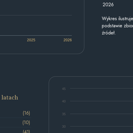
2026
Wykres ilustru
podstawie zbior
źródeł.
2025
2026
45
 latach
40
(16)
35
(10)
30
(41)