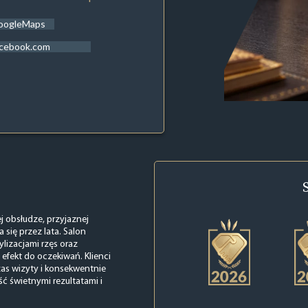
oogleMaps
acebook.com
ej obsłudze, przyjaznej
 się przez lata. Salon
lizacjami rzęs oraz
fekt do oczekiwań. Klienci
as wizyty i konsekwentnie
ść świetnymi rezultatami i