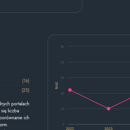
30
25
20
(16)
Ilość
(25)
15
lnych portalach
10
się liczba
 porównanie ich
form.
5
2022
2023