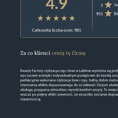
4.9
1
f
955
b
Całkowita liczba ocen: 985
Za co klienci
cenią tę firmę
Beauty Factory stylizacja rzęs i brwi w Lublinie wyróżnia się p
wyczuciem estetyki i indywidualnym podejściem do każdej osoby
perfekcyjnie wykonane stylizacje brwi i rzęs, trafny dobór met
stworzenia efektu dopasowanego do oczekiwań. Dużym atutem j
obsługa, przyjazna atmosfera i wysoki komfort wizyty. To miejsc
wracać po piękny efekt i pewność, że wszystko zostanie dopr
starannością.