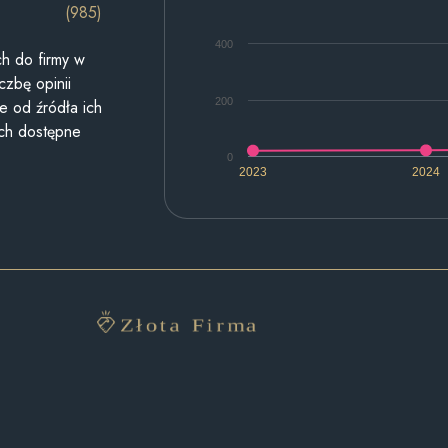
(985)
400
h do firmy w
czbę opinii
200
e od źródła ich
ych dostępne
0
2023
2024