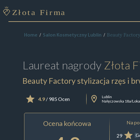
Beauty Factory 
Home
Salon Kosmetyczny Lublin
Laureat nagrody
Złota F
Beauty Factory stylizacja rzęs i br
Lublin
4.9
/ 985 Ocen
Nałęczowska 18a/Loka
Ocena końcowa
Na pod
29
G