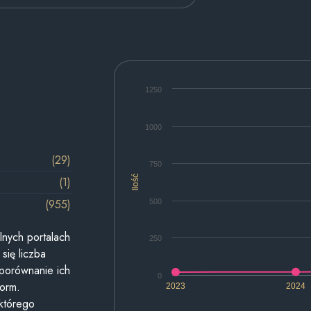
1250
1000
(29)
750
Ilość
(1)
(955)
500
lnych portalach
250
się liczba
 porównanie ich
0
form.
2023
2024
 którego