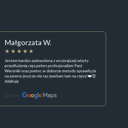
Małgorzata W.
Jestem bardzo zadowolona z wczorajszej wizyty
przedłużenia rzęs,pełen profesjonalizm Pani
Weroniki oraz pomoc w doborze metody sprawiły,że
na pewno jeszcze nie raz zawitam tam na rzęsy!❤️😍
dziękuję
Źródło: