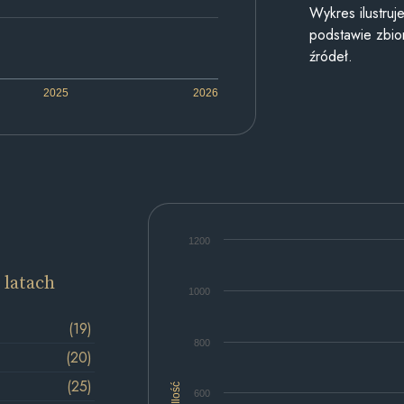
Wykres ilustru
podstawie zbior
źródeł.
2025
2026
1200
 latach
1000
(19)
800
(20)
(25)
Ilość
600