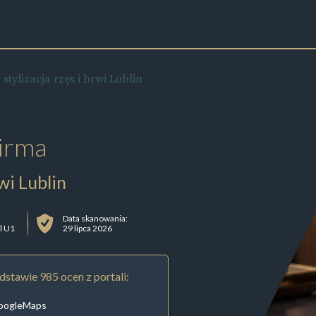
stylizacja rzęs i brwi Lublin
irma
wi Lublin
Data skanowania:
l U1
29 lipca 2026
stawie 985 ocen z portali:
oogleMaps