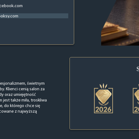
acebook.com
ooksy.com
rofesjonalizmem, świetnym
. Klienci cenią salon za
ody oraz umiejętność
est także miła, troskliwa
e, do którego chce się
acowane z najwyższą