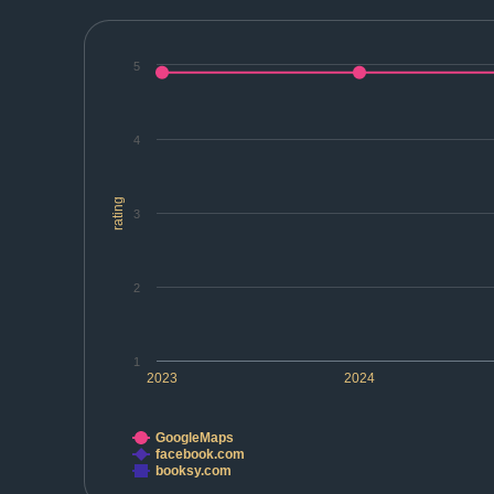
5
4
rating
3
2
1
2023
2024
GoogleMaps
facebook.com
booksy.com