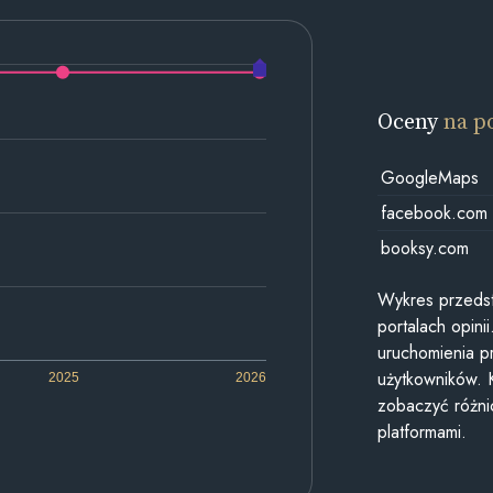
Oceny
na p
GoogleMaps
facebook.com
booksy.com
Wykres przedst
portalach opin
uruchomienia p
użytkowników. 
2025
2026
zobaczyć różn
platformami.