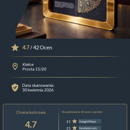
4.7
/ 42 Ocen
Kielce
Prosta 15/20
Data skanowania:
30 kwietnia 2026
Ocena końcowa
Na podstawie 42 ocen z portali:
4.7
21
GoogleMaps
21
facebook.com