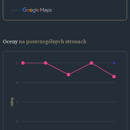
Źródło:
Oceny
na poszczególnych stronach
5
4
rating
3
2