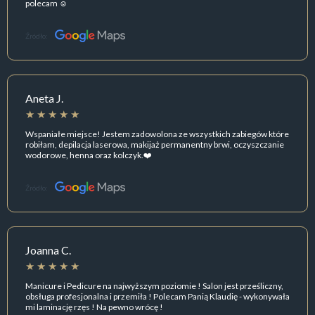
polecam ☺️
Źródło:
Aneta J.
Wspaniałe miejsce! Jestem zadowolona ze wszystkich zabiegów które
robiłam, depilacja laserowa, makijaż permanentny brwi, oczyszczanie
wodorowe, henna oraz kolczyk.❤️
Źródło:
Joanna C.
Manicure i Pedicure na najwyższym poziomie ! Salon jest prześliczny,
obsługa profesjonalna i przemiła ! Polecam Panią Klaudię - wykonywała
mi laminację rzęs ! Na pewno wrócę !