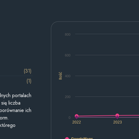
800
600
(31)
Ilość
400
(1)
lnych portalach
200
się liczba
 porównanie ich
form.
0
2022
2023
 którego