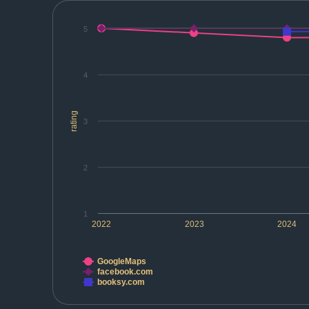
5
4
rating
3
2
1
2022
2023
2024
GoogleMaps
facebook.com
booksy.com