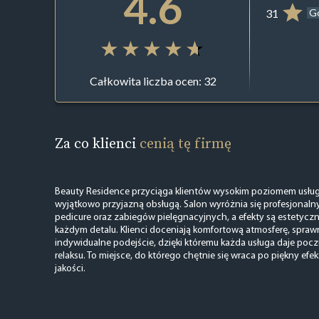
4.6
31
G
Całkowita liczba ocen: 32
Za co klienci
cenią tę firmę
Beauty Residence przyciąga klientów wysokim poziomem usług,
wyjątkowo przyjazną obsługą. Salon wyróżnia się profesjonal
pedicure oraz zabiegów pielęgnacyjnych, a efekty są estetycz
każdym detalu. Klienci doceniają komfortową atmosferę, sprawn
indywidualne podejście, dzięki któremu każda usługa daje poczuc
relaksu. To miejsce, do którego chętnie się wraca po piękny efe
jakości.