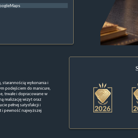
oogleMaps
 starannością wykonania i
nym podejściem do manicure,
ne, trwałe i dopracowane w
ą realizację wizyt oraz
ie pełnej satysfakcji i
kt i pewność najwyższej