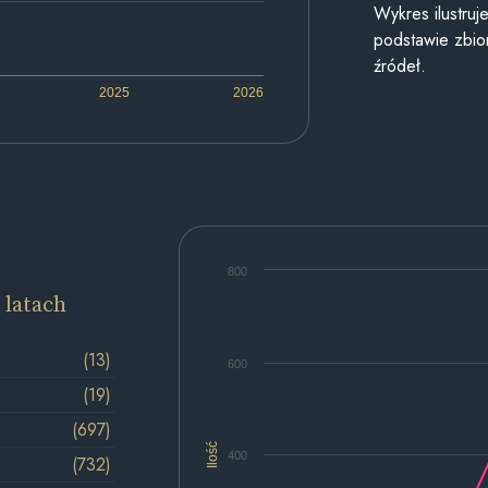
Wykres ilustru
podstawie zbior
źródeł.
2025
2026
800
 latach
(13)
600
(19)
(697)
Ilość
400
(732)