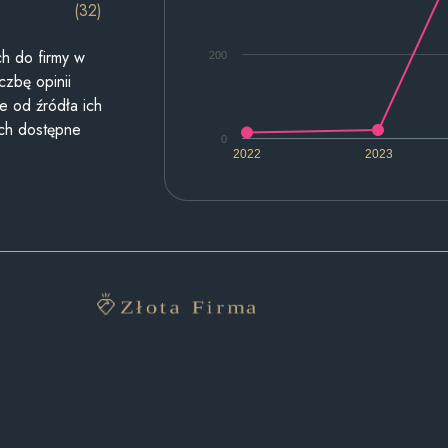
(32)
h do firmy w
200
czbę opinii
e od źródła ich
ych dostępne
0
2022
2023