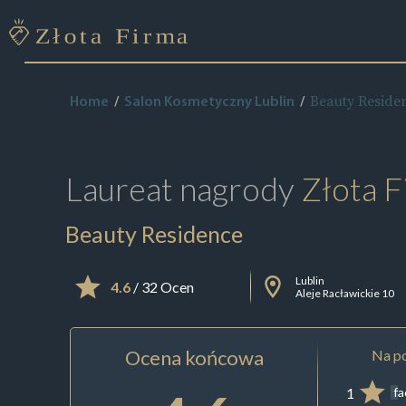
Beauty Reside
Home
Salon Kosmetyczny Lublin
Laureat nagrody
Złota F
Beauty Residence
Lublin
4.6
/ 32 Ocen
Aleje Racławickie 10
Ocena końcowa
Na po
1
f