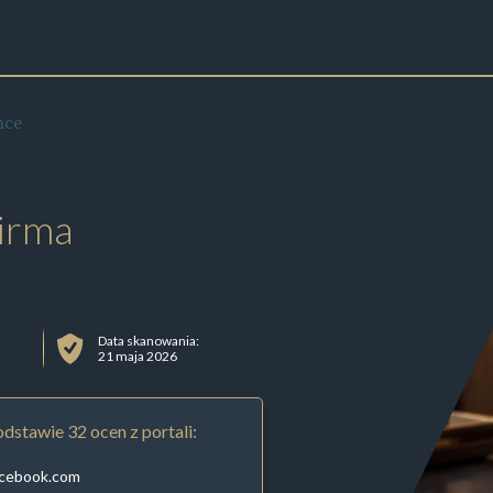
nce
irma
Data skanowania:
21 maja 2026
dstawie 32 ocen z portali:
acebook.com