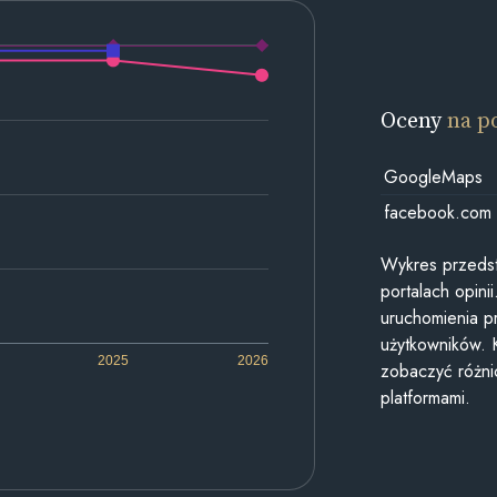
Oceny
na p
GoogleMaps
facebook.com
Wykres przedst
portalach opin
uruchomienia p
użytkowników. 
2025
2026
zobaczyć różn
platformami.