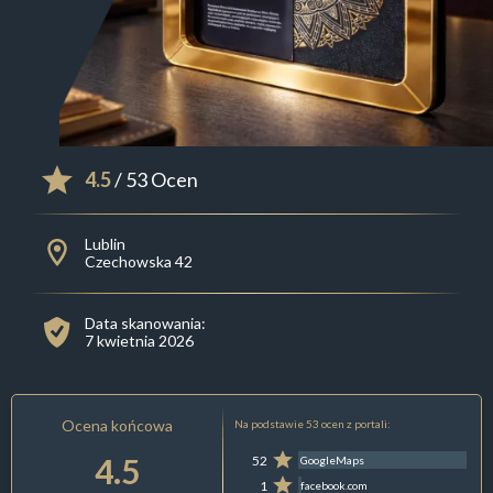
4.5
/ 53 Ocen
Lublin
Czechowska 42
Data skanowania:
7 kwietnia 2026
Ocena końcowa
Na podstawie 53 ocen z portali:
4.5
52
GoogleMaps
1
facebook.com