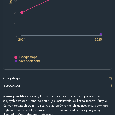
Ilość
30
20
10
0
2024
2025
GoogleMaps
facebook.com
GoogleMaps
(52)
facebook.com
(1)
Wykres przedstawia zmiany liczby opinii na poszczególnych portalach w
kolejnych okresach. Dane pokazują, jak kształtowała się liczba recenzji firmy w
różnych serwisach opinii, umożliwiając porównanie ich udziału oraz aktywności
użytkowników na każdej z platform. Prezentowane wartości obejmują wyłącznie
okres, dla którego dostępne były dane.