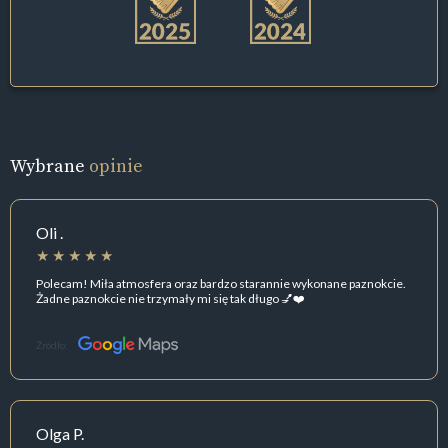
Wybrane
opinie
Oli .
Polecam! Miła atmosfera oraz bardzo starannie wykonane paznokcie.
Żadne paznokcie nie trzymały mi się tak długo 💅❤️
Źródło:
Olga P.