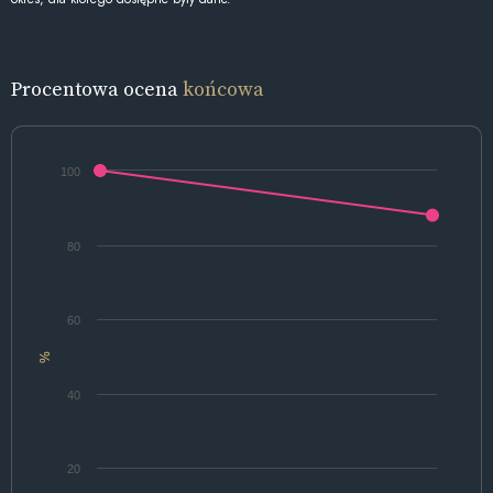
Procentowa ocena
końcowa
100
80
60
%
40
20