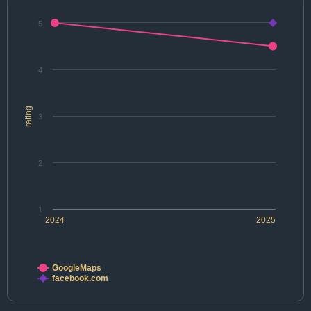
5
4
rating
3
2
1
2024
2025
GoogleMaps
facebook.com