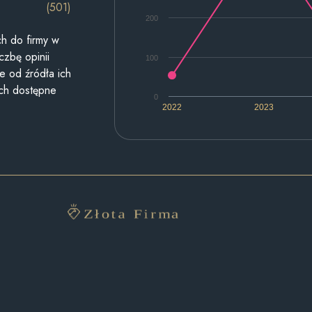
(501)
200
h do firmy w
czbę opinii
100
e od źródła ich
ych dostępne
0
2022
2023