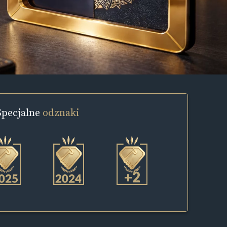
Specjalne
odznaki
+2