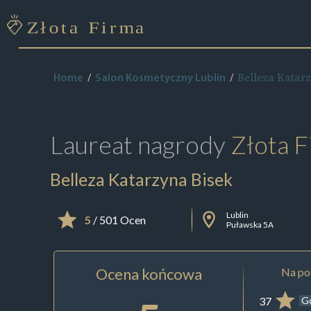
Belleza Katar
Home
Salon Kosmetyczny Lublin
Laureat nagrody
Złota F
Belleza Katarzyna Bisek
Lublin
5
/ 501 Ocen
Puławska 5A
Ocena końcowa
Na pod
37
G