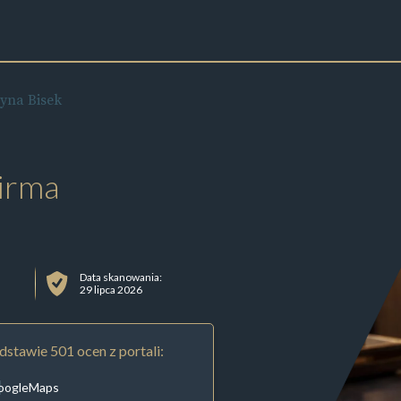
zyna Bisek
irma
Data skanowania:
29 lipca 2026
stawie 501 ocen z portali:
oogleMaps