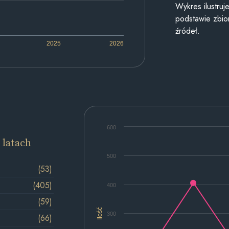
Wykres ilustru
podstawie zbior
źródeł.
2025
2026
600
 latach
500
(53)
(405)
400
(59)
Ilość
300
(66)