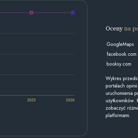
Oceny
na p
GoogleMaps
facebook.com
booksy.com
Wykres przedst
portalach opin
uruchomienia p
użytkowników. 
2025
2026
zobaczyć różn
platformami.