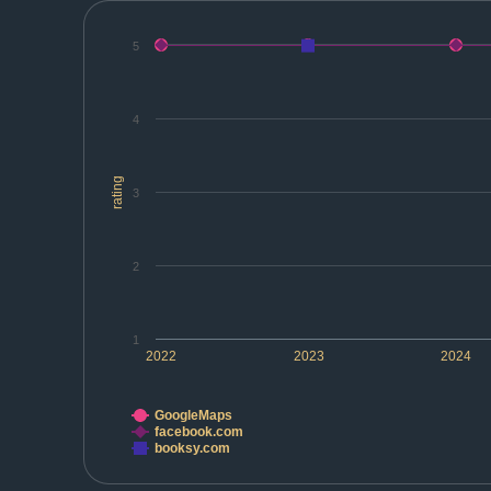
5
4
rating
3
2
1
2022
2023
2024
GoogleMaps
facebook.com
booksy.com