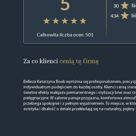
5
30
f
434
b
Całkowita liczba ocen: 501
Za co klienci
cenią tę firmę
Belleza Katarzyna Bisek wyróżnia się profesjonalizmem, precyz
indywidualnym podejściem do każdej osoby. Klienci cenią stara
świetne efekty makijażu permanentnego i stylizacji brwi oraz 
pielęgnacyjne. W salonie panuje przyjazna, komfortowa atmosfe
przebiega spokojnie i z pełnym wyjaśnieniem. To miejsce, w kt
estetyka i dbałość o detale przekładają się na naturalny, piękny