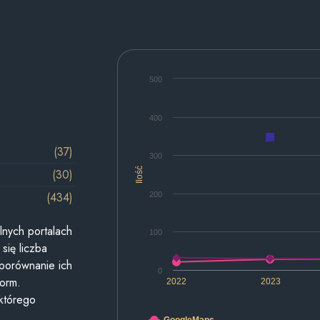
500
400
(37)
300
Ilość
(30)
(434)
200
lnych portalach
100
się liczba
 porównanie ich
0
form.
2022
2023
 którego