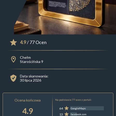
4.9
/ 77 Ocen
Chełm
Starościńska 9
Data skanowania:
30 lipca 2026
Ocena końcowa
Na podstawie 77 ocen z portali:
4.9
64
GoogleMaps
13
facebook.com