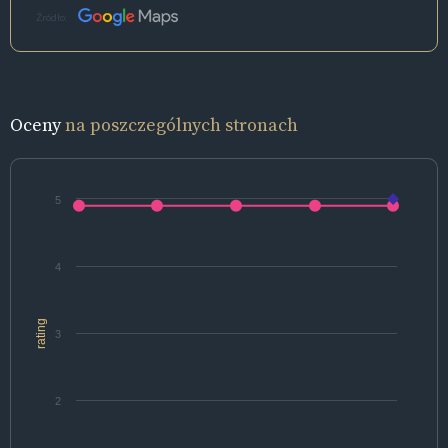
Źródło:
Oceny
na poszczególnych stronach
5
4
rating
3
2