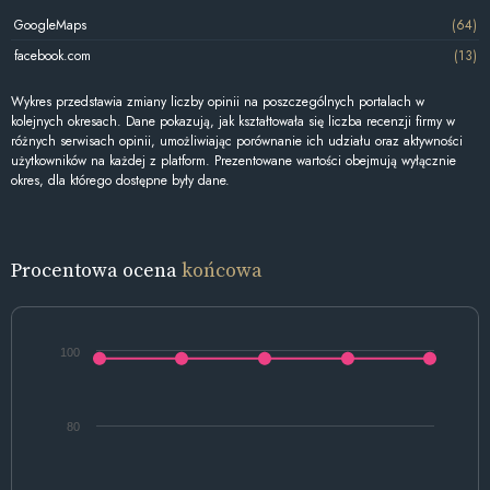
GoogleMaps
(64)
facebook.com
(13)
Wykres przedstawia zmiany liczby opinii na poszczególnych portalach w
kolejnych okresach. Dane pokazują, jak kształtowała się liczba recenzji firmy w
różnych serwisach opinii, umożliwiając porównanie ich udziału oraz aktywności
użytkowników na każdej z platform. Prezentowane wartości obejmują wyłącznie
okres, dla którego dostępne były dane.
Procentowa ocena
końcowa
100
80