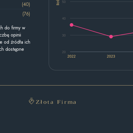
Ilość
50
(40)
(76)
40
h do firmy w
czbę opinii
30
e od źródła ich
ych dostępne
20
2022
2023