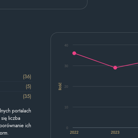
40
30
(36)
Ilość
(5)
20
(35)
10
lnych portalach
się liczba
 porównanie ich
0
form.
2022
2023