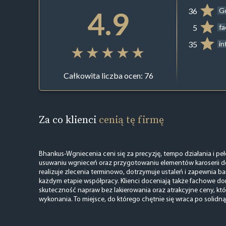
4.9
36
G
5
f
35
in
Całkowita liczba ocen: 76
Za co klienci
cenią tę firmę
Bhankus-Wgniecenia ceni się za precyzję, tempo działania i pe
usuwaniu wgnieceń oraz przygotowaniu elementów karoserii do
realizuje zlecenia terminowo, dotrzymuje ustaleń i zapewnia b
każdym etapie współpracy. Klienci doceniają także fachowe d
skuteczność napraw bez lakierowania oraz atrakcyjne ceny, któr
wykonania. To miejsce, do którego chętnie się wraca po solidną