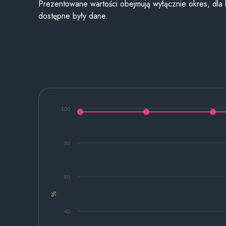
Prezentowane wartości obejmują wyłącznie okres, dla
dostępne były dane.
100
80
60
%
40