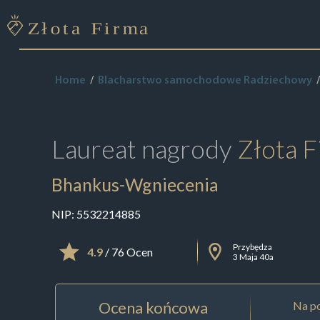
Home
Blacharstwo samochodowe Radziechowy
Laureat nagrody
Złota F
Bhankus-Wgniecenia
NIP:
5532214885
Przybędza
4.9
/ 76 Ocen
3 Maja 40a
Ocena końcowa
Na po