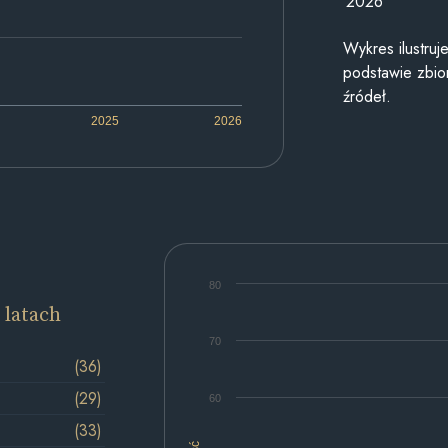
2026
Wykres ilustru
podstawie zbior
źródeł.
2025
2026
80
 latach
70
(36)
(29)
60
(33)