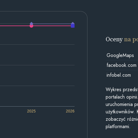
Oceny
na p
GoogleMaps
facebook.com
infobel.com
Wykres przedst
portalach opin
uruchomienia p
użytkowników. 
2025
2026
zobaczyć różn
platformami.