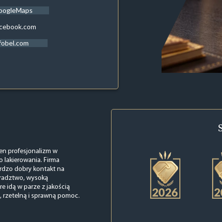
oogleMaps
acebook.com
fobel.com
łen profesjonalizm w
 lakierowania. Firma
ardzo dobry kontakt na
oradztwo, wysoką
e idą w parze z jakością
, rzetelną i sprawną pomoc.