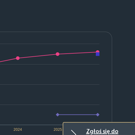
2024
2025
2026
Zgłoś się do