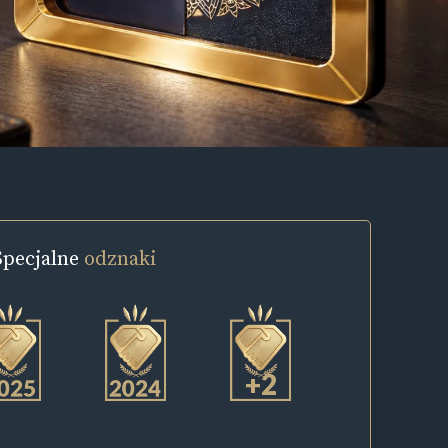
Specjalne
odznaki
+2