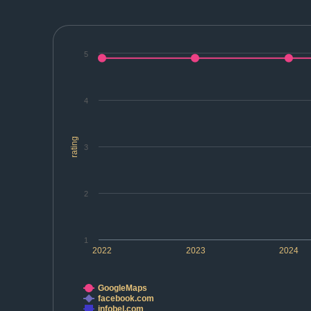
5
4
rating
3
2
1
2022
2023
2024
GoogleMaps
facebook.com
infobel.com