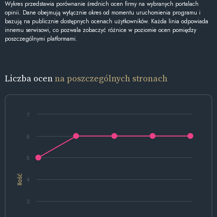
Wykres przedstawia porównanie średnich ocen firmy na wybranych portalach
opinii. Dane obejmują wyłącznie okres od momentu uruchomienia programu i
bazują na publicznie dostępnych ocenach użytkowników. Każda linia odpowiada
innemu serwisowi, co pozwala zobaczyć różnice w poziomie ocen pomiędzy
poszczególnymi platformami.
Liczba ocen
na poszczególnych stronach
7
6
5
Ilość
4
3