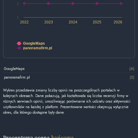
2
1
2022
2023
2024
2025
2026
GoogleMaps
panoramafirm.pl
GoogleMaps
(6)
panoramafirm.pl
(2)
Wykres przedstawia zmiany liczby opinii na poszczególnych portalach w
kolejnych okresach. Dane pokazują, jak kształtowała się liczba recenzji firmy w
różnych serwisach opinii, umożliwiając porównanie ich udziału oraz aktywności
użytkowników na każdej z platform. Prezentowane wartości obejmują wyłącznie
okres, dla którego dostępne były dane.
Procentowa ocena
końcowa