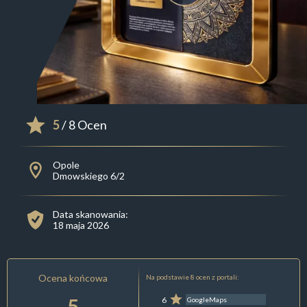
5
/ 8 Ocen
Opole
Dmowskiego 6/2
Data skanowania:
18 maja 2026
Ocena końcowa
Na podstawie 8 ocen z portali:
5
6
GoogleMaps