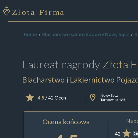
B
Home
Blacharstwo samochodowe Nowy Sącz
Laureat nagrody
Złota F
Blacharstwo i Lakiernictwo Pojaz
Nowy Sącz
4.5
/ 42 Ocen
Tarnowska 165
Ocena końcowa
Na po
42
G