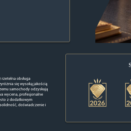
z rzetelna obsługa
wyróżnia się wysoką jakością
i czemu samochody odzyskują
wa wycena, profesjonalne
zęsto z dodatkowym
ę solidność, doświadczenie i