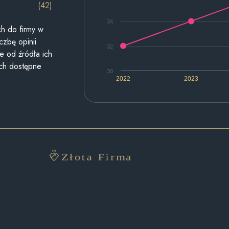
(42)
34
h do firmy w
czbę opinii
32
e od źródła ich
ych dostępne
30
2022
2023