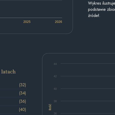
Wykres ilustru
podstawie zbior
źródeł.
2025
2026
44
 latach
42
(32)
40
(34)
(36)
38
Ilość
(40)
36