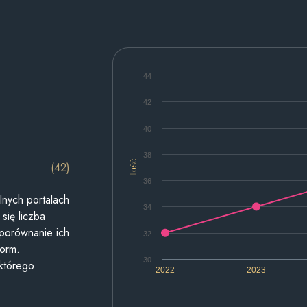
44
42
40
38
Ilość
(42)
36
lnych portalach
34
się liczba
 porównanie ich
32
form.
30
 którego
2022
2023