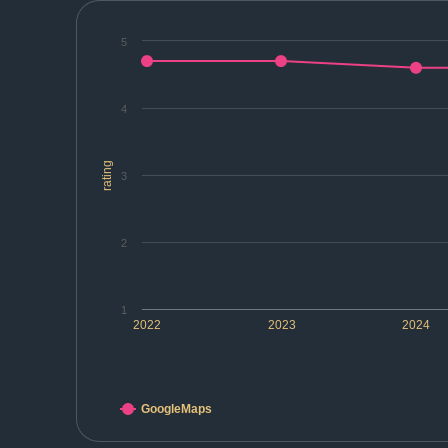
5
4
rating
3
2
1
2022
2023
2024
GoogleMaps