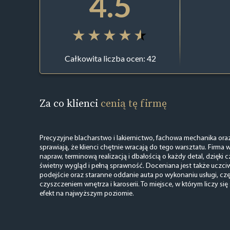
4.5
Całkowita liczba ocen: 42
Za co klienci
cenią tę firmę
Precyzyjne blacharstwo i lakiernictwo, fachowa mechanika ora
sprawiają, że klienci chętnie wracają do tego warsztatu. Firma 
napraw, terminową realizacją i dbałością o każdy detal, dzięk
świetny wygląd i pełną sprawność. Doceniana jest także uczci
podejście oraz staranne oddanie auta po wykonaniu usługi, c
czyszczeniem wnętrza i karoserii. To miejsce, w którym liczy si
efekt na najwyższym poziomie.