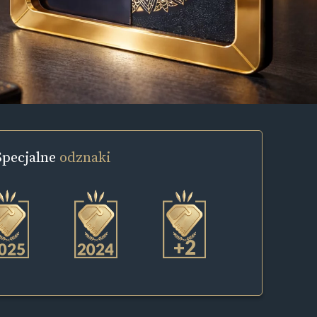
Specjalne
odznaki
+2