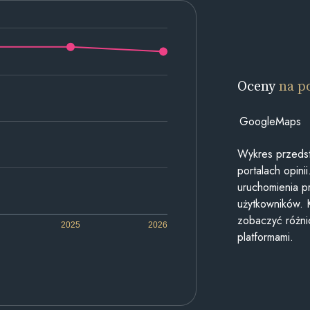
Oceny
na p
GoogleMaps
Wykres przedst
portalach opin
uruchomienia p
użytkowników. 
zobaczyć różn
2025
2026
platformami.