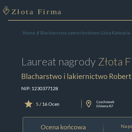
Home
Blacharstwo samochodowe Góra Kalwaria
Laureat nagrody
Złota F
Blacharstwo i lakiernictwo Rober
NIP:
1230377128
Czachówek
5
/ 16 Ocen
Główna 87
Ocena końcowa
Na po