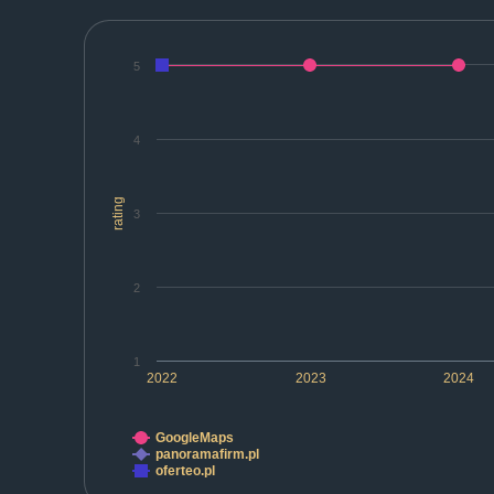
5
4
rating
3
2
1
2022
2023
2024
GoogleMaps
panoramafirm.pl
oferteo.pl