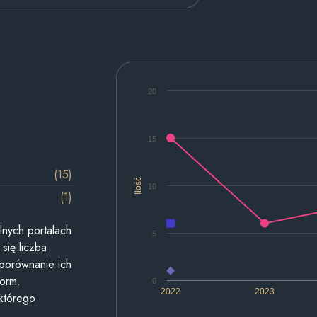
20
15
(15)
Ilość
10
(1)
lnych portalach
5
się liczba
 porównanie ich
form.
0
2022
2023
 którego