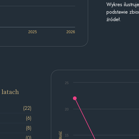
Wykres ilustru
podstawie zbior
źródeł.
2025
2026
25
 latach
(22)
20
(6)
(8)
Ilość
15
(0)