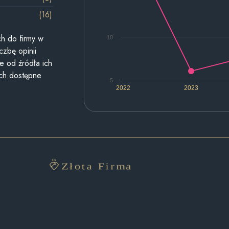
(16)
h do firmy w
10
czbę opinii
e od źródła ich
ych dostępne
5
2022
2023