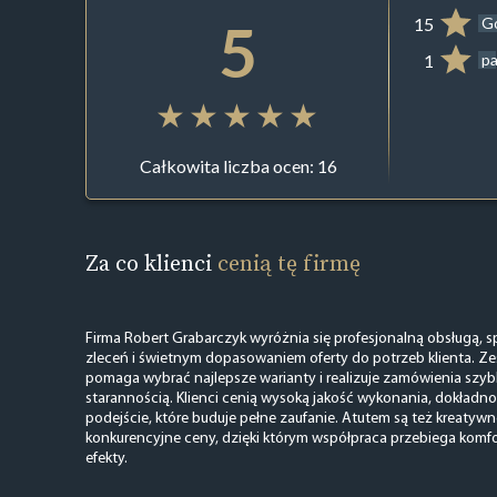
5
15
G
1
pa
Całkowita liczba ocen: 16
Za co klienci
cenią tę firmę
Firma Robert Grabarczyk wyróżnia się profesjonalną obsługą
zleceń i świetnym dopasowaniem oferty do potrzeb klienta. Ze
pomaga wybrać najlepsze warianty i realizuje zamówienia szyb
starannością. Klienci cenią wysoką jakość wykonania, dokładnoś
podejście, które buduje pełne zaufanie. Atutem są też kreatywn
konkurencyjne ceny, dzięki którym współpraca przebiega komfo
efekty.