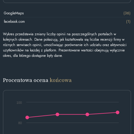
GoogleMaps
(36)
facebook.com
(1)
Wykres przedstawia zmiany liczby opinii na poszczególnych portalach w
kolejnych okresach. Dane pokazują, jak kształtowała się liczba recenzji firmy w
różnych serwisach opinii, umożliwiając porównanie ich udziału oraz aktywności
użytkowników na każdej z platform. Prezentowane wartości obejmują wyłącznie
okres, dla którego dostępne były dane.
Procentowa ocena
końcowa
100
80