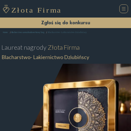
Zgłoś się do konkursu
Blacharstwo- Lakiernictwo Dziubińscy
Home
Blacharstwo samochodowe Nowy Targ
Laureat nagrody
Złota Firma
Blacharstwo- Lakiernictwo Dziubińscy