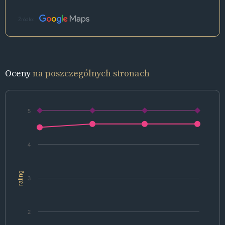
Źródło:
Oceny
na poszczególnych stronach
5
4
rating
3
2