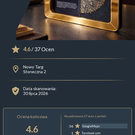
4.6
/ 37 Ocen
Nowy Targ
Słoneczna 2
Data skanowania:
30 lipca 2026
Ocena końcowa
Na podstawie 37 ocen z portali:
4.6
36
GoogleMaps
1
facebook.com