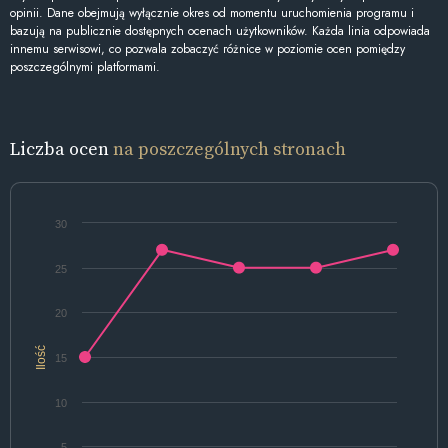
opinii. Dane obejmują wyłącznie okres od momentu uruchomienia programu i
bazują na publicznie dostępnych ocenach użytkowników. Każda linia odpowiada
innemu serwisowi, co pozwala zobaczyć różnice w poziomie ocen pomiędzy
poszczególnymi platformami.
Liczba ocen
na poszczególnych stronach
30
25
20
Ilość
15
10
5