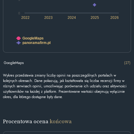
0
2022
2023
2024
2025
2026
GoogleMaps
panoramafirm.pl
GoogleMaps
(27)
Wykres przedstawia zmiany liczby opinii na poszczególnych portalach w
kolejnych okresach. Dane pokazują, jak kształtowała się liczba recenzji firmy w
różnych serwisach opinii, umożliwiając porównanie ich udziału oraz aktywności
użytkowników na każdej z platform. Prezentowane wartości obejmują wyłącznie
okres, dla którego dostępne były dane.
Procentowa ocena
końcowa