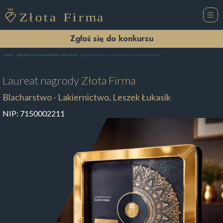
Zgłoś się do konkursu
Blacharstwo - Lakiernictwo, Leszek Łukasik
Home
Blacharstwo samochodowe Zakrzówek
Laureat nagrody
Złota Firma
Blacharstwo - Lakiernictwo, Leszek Łukasik
NIP:
7150002211