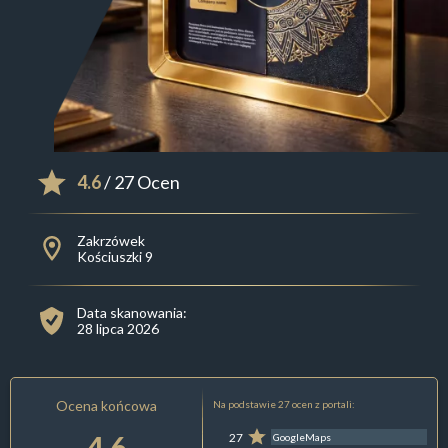
4.6
/ 27 Ocen
Zakrzówek
Kościuszki 9
Data skanowania:
28 lipca 2026
Ocena końcowa
Na podstawie 27 ocen z portali:
4.6
27
GoogleMaps