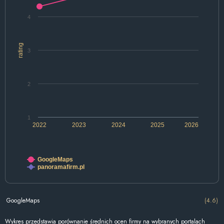
4
rating
3
2
1
2022
2023
2024
2025
2026
GoogleMaps
panoramafirm.pl
GoogleMaps
(4.6)
Wykres przedstawia porównanie średnich ocen firmy na wybranych portalach