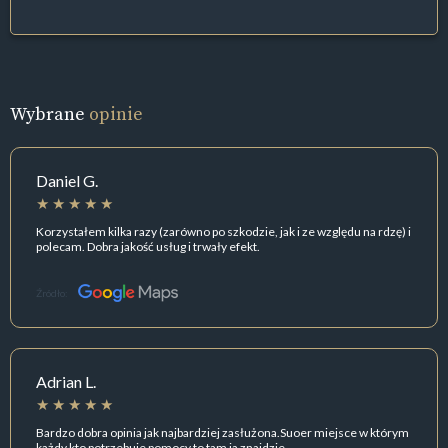
Wybrane
opinie
Daniel G.
Korzystałem kilka razy (zarówno po szkodzie, jak i ze względu na rdzę) i
polecam. Dobra jakość usług i trwały efekt.
Źródło:
Adrian L.
Bardzo dobra opinia jak najbardziej zasłużona.Suoer miejsce w którym
każdy kto potrzebuje pomocy to tam ja znajdzie