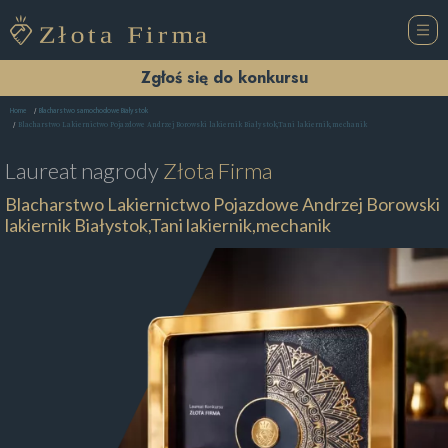
Zgłoś się do konkursu
Home
Blacharstwo samochodowe Białystok
Blacharstwo Lakiernictwo Pojazdowe Andrzej Borowski lakiernik Białystok,Tani lakiernik,mechanik
Laureat nagrody
Złota Firma
Blacharstwo Lakiernictwo Pojazdowe Andrzej Borowski
lakiernik Białystok,Tani lakiernik,mechanik