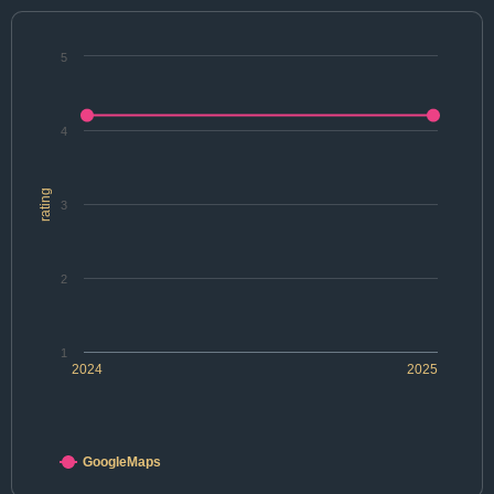
5
4
rating
3
2
1
2024
2025
GoogleMaps