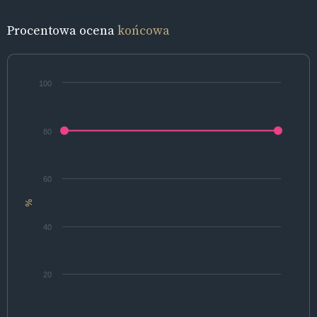
Procentowa ocena
końcowa
100
80
60
%
40
20