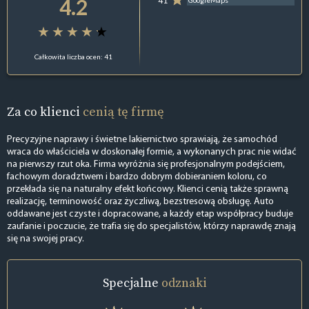
4.2
41
GoogleMaps
Całkowita liczba ocen: 41
Za co klienci
cenią tę firmę
Precyzyjne naprawy i świetne lakiernictwo sprawiają, że samochód
wraca do właściciela w doskonałej formie, a wykonanych prac nie widać
na pierwszy rzut oka. Firma wyróżnia się profesjonalnym podejściem,
fachowym doradztwem i bardzo dobrym dobieraniem koloru, co
przekłada się na naturalny efekt końcowy. Klienci cenią także sprawną
realizację, terminowość oraz życzliwą, bezstresową obsługę. Auto
oddawane jest czyste i dopracowane, a każdy etap współpracy buduje
zaufanie i poczucie, że trafia się do specjalistów, którzy naprawdę znają
się na swojej pracy.
Specjalne
odznaki