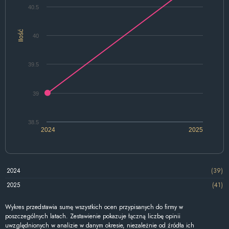
40.5
Ilość
40
39.5
39
38.5
2024
2025
2024
(39)
2025
(41)
Wykres przedstawia sumę wszystkich ocen przypisanych do firmy w
poszczególnych latach. Zestawienie pokazuje łączną liczbę opinii
uwzględnionych w analizie w danym okresie, niezależnie od źródła ich