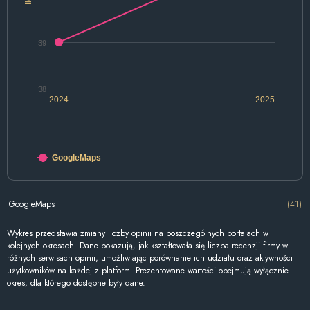
39
38
2024
2025
GoogleMaps
GoogleMaps
(41)
Wykres przedstawia zmiany liczby opinii na poszczególnych portalach w
kolejnych okresach. Dane pokazują, jak kształtowała się liczba recenzji firmy w
różnych serwisach opinii, umożliwiając porównanie ich udziału oraz aktywności
użytkowników na każdej z platform. Prezentowane wartości obejmują wyłącznie
okres, dla którego dostępne były dane.