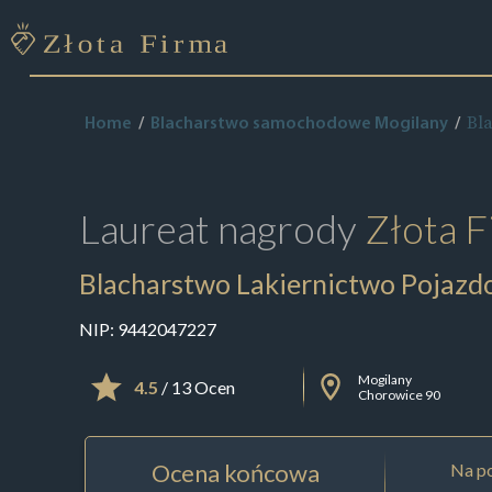
Bl
Home
Blacharstwo samochodowe Mogilany
Laureat nagrody
Złota F
Blacharstwo Lakiernictwo Pojaz
NIP:
9442047227
Mogilany
4.5
/ 13 Ocen
Chorowice 90
Ocena końcowa
Na po