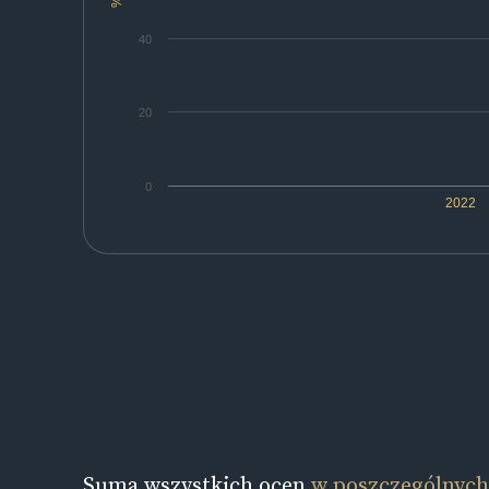
%
40
20
0
2022
Suma wszystkich ocen
w poszczególnych