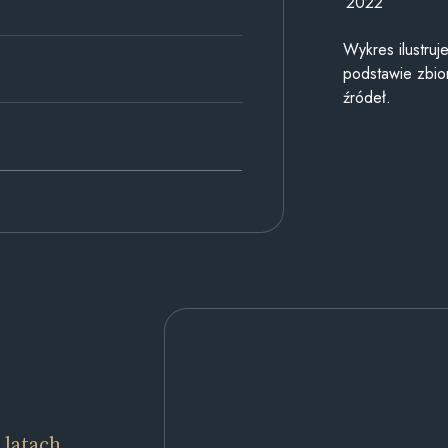
2022
Wykres ilustru
podstawie zbior
źródeł.
 latach