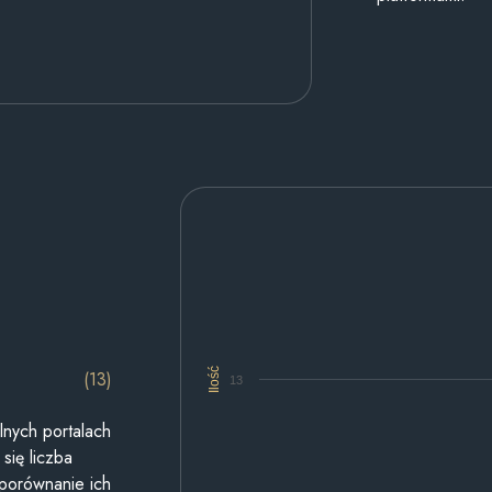
Ilość
(13)
13
lnych portalach
się liczba
 porównanie ich