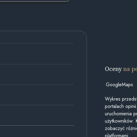
Oceny
na p
GoogleMaps
Wykres przedst
portalach opin
uruchomienia p
użytkowników. 
zobaczyć różn
platformami.