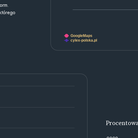
form.
 którego
GoogleMaps
cylex-polska.pl
Procentow