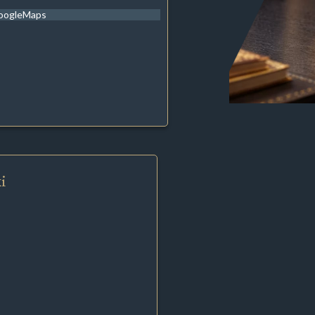
oogleMaps
i